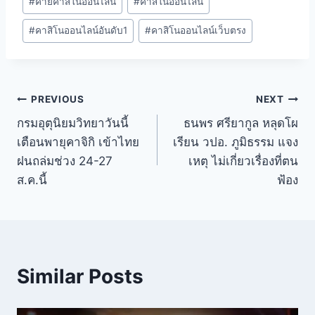
#
ค่ายคาสิโนออนไลน์
#
คาสิโนออนไลน์
#
คาสิโนออนไลน์อันดับ1
#
คาสิโนออนไลน์เว็บตรง
PREVIOUS
NEXT
กรมอุตุนิยมวิทยาวันนี้
ธนพร ศรียากูล หลุดโผ
เตือนพายุคาจิกิ เข้าไทย
เรียน วปอ. ภูมิธรรม แจง
ฝนถล่มช่วง 24-27
เหตุ ไม่เกี่ยวเรื่องที่ตน
ส.ค.นี้
ฟ้อง
Similar Posts