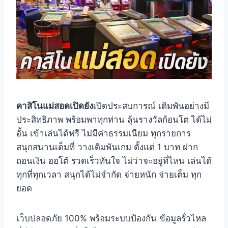
คาสิโนแม่สอดเปิดยัง
เปิดประสบการณ์ เดิมพันอย่างมี
ประสิทธิภาพ พร้อมพาทุกท่าน ลุ้นรางวัลก้อนโต ได้ไม่
อั้น เข้าเล่นได้ฟรี ไม่มีค่าธรรมเนียม ทุกรายการ
สนุกสนานเต็มที่ วางเดิมพันเกม ตั้งแต่ 1 บาท ฝาก
ถอนเงิน ออโต้ รวดเร็วทันใจ ไม่ว่าจะอยู่ที่ไหน เล่นได้
ทุกที่ทุกเวลา สนุกได้ไม่จำกัด จ่ายหนัก จ่ายเต็ม ทุก
ยอด
เว็บปลอดภัย 100% พร้อมระบบป้องกัน ข้อมูลรั่วไหล