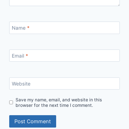
Name
*
Email
*
Website
Save my name, email, and website in this
browser for the next time I comment.