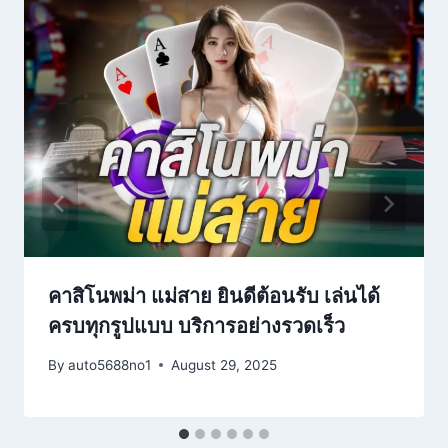
คาสิโนพม่า แม่สาย ยินดีต้อนรับ เล่นได้
ครบทุกรูปแบบ บริการอย่างรวดเร็ว
By
auto5688no1
August 29, 2025