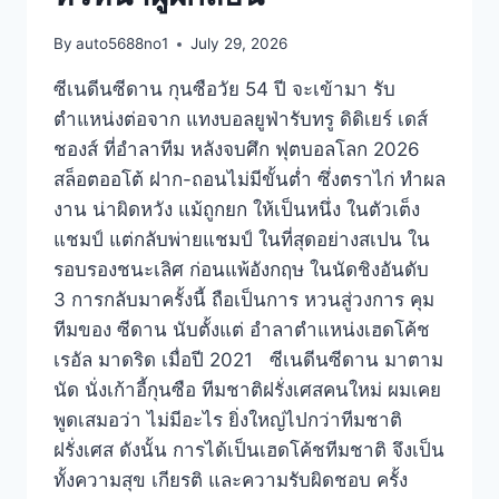
By
auto5688no1
July 29, 2026
ซีเนดีนซีดาน กุนซือวัย 54 ปี จะเข้ามา รับ
ตำแหน่งต่อจาก แทงบอลยูฟ่ารับทรู ดิดิเยร์ เดส์
ชองส์ ที่อำลาทีม หลังจบศึก ฟุตบอลโลก 2026
สล็อตออโต้ ฝาก-ถอนไม่มีขั้นต่ำ ซึ่งตราไก่ ทำผล
งาน น่าผิดหวัง แม้ถูกยก ให้เป็นหนึ่ง ในตัวเต็ง
แชมป์ แต่กลับพ่ายแชมป์ ในที่สุดอย่างสเปน ใน
รอบรองชนะเลิศ ก่อนแพ้อังกฤษ ในนัดชิงอันดับ
3 การกลับมาครั้งนี้ ถือเป็นการ หวนสู่วงการ คุม
ทีมของ ซีดาน นับตั้งแต่ อำลาตำแหน่งเฮดโค้ช
เรอัล มาดริด เมื่อปี 2021 ซีเนดีนซีดาน มาตาม
นัด นั่งเก้าอี้กุนซือ ทีมชาติฝรั่งเศสคนใหม่ ผมเคย
พูดเสมอว่า ไม่มีอะไร ยิ่งใหญ่ไปกว่าทีมชาติ
ฝรั่งเศส ดังนั้น การได้เป็นเฮดโค้ชทีมชาติ จึงเป็น
ทั้งความสุข เกียรติ และความรับผิดชอบ ครั้ง