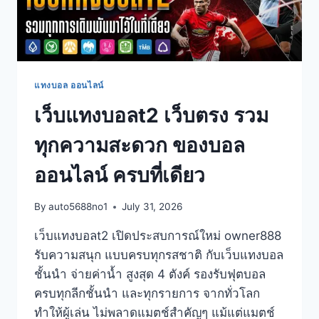
แทงบอล ออนไลน์
เว็บแทงบอลt2 เว็บตรง รวม
ทุกความสะดวก ของบอล
ออนไลน์ ครบที่เดียว
By
auto5688no1
July 31, 2026
เว็บแทงบอลt2 เปิดประสบการณ์ใหม่ owner888
รับความสนุก แบบครบทุกรสชาติ กับเว็บแทงบอล
ชั้นนำ จ่ายค่าน้ำ สูงสุด 4 ตังค์ รองรับฟุตบอล
ครบทุกลีกชั้นนำ และทุกรายการ จากทั่วโลก
ทำให้ผู้เล่น ไม่พลาดแมตช์สำคัญๆ แม้แต่แมตช์