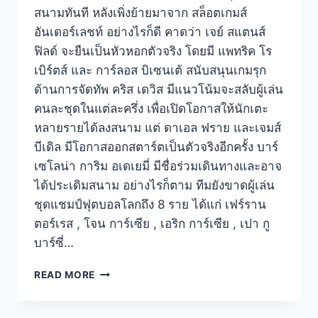
สนามทันที หลังเพิ่งย้ายมาจาก สล็อตเกมส์
อันเดอร์เลชท์ อย่างไรก็ดี คาดว่า เจย์ สแตนส์
ฟิลด์ จะยืนเป็นหัวหอกตัวจริง โดยมี แพทริค โร
เบิร์ตส์ และ การ์ลอส บิเซนเต้ สนับสนุนเกมรุก
ด้านการจัดทัพ คริส เดวิส มีแนวโน้มจะสลับผู้เล่น
คนละชุดในแต่ละครึ่ง เพื่อเปิดโอกาสให้นักเตะ
หลายรายได้ลงสนาม แต่ ดาเอล ฟราย และเจมส์
บีเดิล มีโอกาสออกสตาร์ตเป็นตัวจริงอีกครั้ง บาร์
เซโลน่า การิม อเดเยมี่ มีชื่อร่วมเดินทางและอาจ
ได้ประเดิมสนาม อย่างไรก็ตาม ทีมยังขาดผู้เล่น
ชุดแชมป์ฟุตบอลโลกถึง 8 ราย ได้แก่ เฟร์ราน
ตอร์เรส , โจน การ์เซีย , เอริก การ์เซีย , เปา กู
บาร์ซี่…
READ MORE