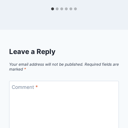
Leave a Reply
Your email address will not be published.
Required fields are
marked
*
Comment
*