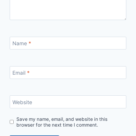
Name
*
Email
*
Website
Save my name, email, and website in this
browser for the next time I comment.