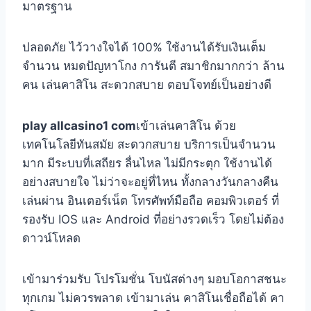
มาตรฐาน
ปลอดภัย ไว้วางใจได้ 100% ใช้งานได้รับเงินเต็ม
จำนวน หมดปัญหาโกง การันตี สมาชิกมากกว่า ล้าน
คน เล่นคาสิโน สะดวกสบาย ตอบโจทย์เป็นอย่างดี
play allcasino1 com
เข้าเล่นคาสิโน ด้วย
เทคโนโลยีทันสมัย สะดวกสบาย บริการเป็นจำนวน
มาก มีระบบที่เสถียร ลื่นไหล ไม่มีกระตุก ใช้งานได้
อย่างสบายใจ ไม่ว่าจะอยู่ที่ไหน ทั้งกลางวันกลางคืน
เล่นผ่าน อินเตอร์เน็ต โทรศัพท์มือถือ คอมพิวเตอร์ ที่
รองรับ IOS และ Android ที่อย่างรวดเร็ว โดยไม่ต้อง
ดาวน์โหลด
เข้ามาร่วมรับ โปรโมชั่น โบนัสต่างๆ มอบโอกาสชนะ
ทุกเกม ไม่ควรพลาด เข้ามาเล่น คาสิโนเชื่อถือได้ คา