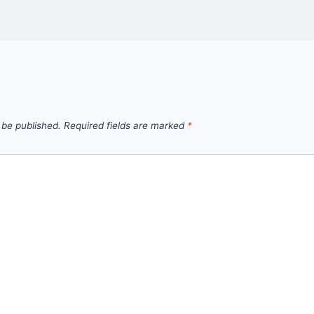
 be published.
Required fields are marked
*