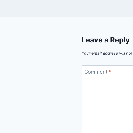
Leave a Reply
Your email address will not
Comment
*