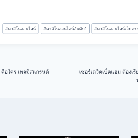
#
คาสิโนออนไลน์
#
คาสิโนออนไลน์อันดับ1
#
คาสิโนออนไลน์เว็บตร
 คือใคร เพจมิสแกรนด์
เซอร์เดวิดเบ็คแฮม ต้องเรี