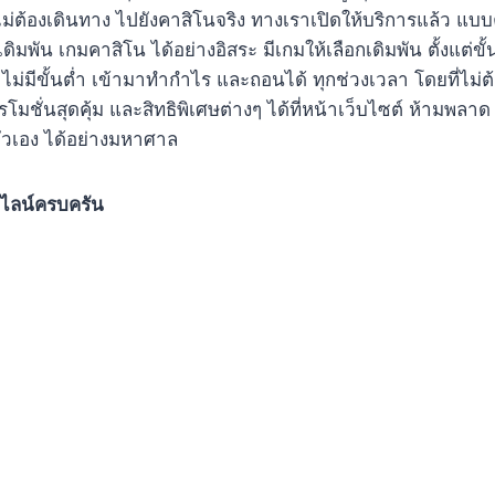
่ไม่ต้องเดินทาง ไปยังคาสิโนจริง ทางเราเปิดให้บริการแล้ว แบ
ิมพัน เกมคาสิโน ได้อย่างอิสระ มีเกมให้เลือกเดิมพัน ตั้งแต่ขั
 ไม่มีขั้นต่ำ เข้ามาทำกำไร และถอนได้ ทุกช่วงเวลา โดยที่ไม่ต
โมชั่นสุดคุ้ม และสิทธิพิเศษต่างๆ ได้ที่หน้าเว็บไซต์ ห้ามพลา
ตัวเอง ได้อย่างมหาศาล
ไลน์ครบครัน