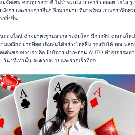
้อมจัดเต็ม ครบทุกรสชาติ ไม่ว่าจะเป็น บาคาร่า สล็อต ไฮโล รูเ
เสือมังกร และรายการอื่นๆ อีกมากมาย ที่มาพร้อม ภาพกราฟิกสว
กยิ่งขึ้น
ิโนออนไลน์ ด้วยมาตรฐานสากล ระดับโลก มีการอัปเดตเกมใหม่
มเสถียร มากที่สุด เดิมพันได้อย่างไหลลื่น รองรับได้ ทุกแพลต
จุดเด่นของทางเรา คือ มีบริการ ฝาก-ถอน AUTO ทำธุรกรรมทาง
0 วินาทีเท่านั้น สะดวกสบายและรวดเร็วที่สุด