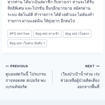
หากท่าน ได้มาเป็นสมาชิก กับทางเรา ท่านจะได้รับ
สิทธิพิเศษ และโปรชั่น อื่นๆอีกมากมาย สมัครผ่าน
ระบบ อัตโนมัติ ทำรายการ ได้ด้วยตัวเอง ไม่ต้องทำ
รายการ ผ่านแอดมิน ให้ยุ่งยาก อีกต่อไป
#
PG slot free
#
pg slot ทางเข้า
#
pg slot เว็บตรง
#
pg slot เว็บตรง อันดับ 1
PREVIOUS
NEXT
ดูบอลสดวันนี้ โปรแกรม
เวียงป่าเป้าน้ำท่วม เร่ง
ถ่ายทอดสด สเปอร์ส พบ
ช่วยเหลือผู้ป่วยติดเตียง
เบรนท์ฟอร์ด
ออกจากพื้นที่