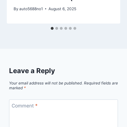
By
auto5688no1
August 6, 2025
Leave a Reply
Your email address will not be published.
Required fields are
marked
*
Comment
*