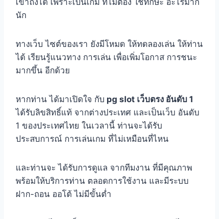
เข้าถึงได้ เพราะเป็นเกม ที่ไม่ต้อง ใช้ทักษะ อะไรมาก
นัก
ทางเว็บ ไซต์ของเรา ยังมีโหมด ให้ทดลองเล่น ให้ท่าน
ได้ เรียนรู้แนวทาง การเล่น เพื่อเพิ่มโอกาส การชนะ
มากขึ้น อีกด้วย
หากท่าน ได้มาเปิดใจ กับ
pg slot
เว็บตรง อันดับ 1
ได้รับลิขสิทธิ์แท้ จากต่างประเทศ และเป็นเว็บ อันดับ
1 ของประเทศไทย ในเวลานี้ ท่านจะได้รับ
ประสบการณ์ การเล่นเกม ที่ไม่เหมือนที่ไหน
และท่านจะ ได้รับการดูแล จากทีมงาน ที่มีคุณภาพ
พร้อมให้บริการท่าน ตลอดการใช้งาน และมีระบบ
ฝาก-ถอน ออโต้ ไม่มีขั้นต่ำ