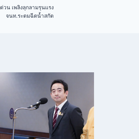
ด่วน เพลิงลุกลามรุนแรง
จนท.ระดมฉีดน้ำสกัด