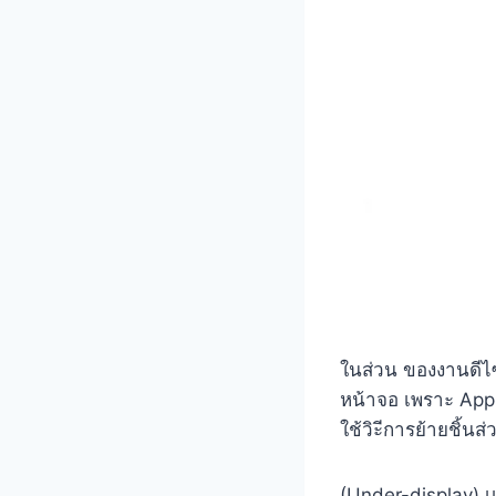
ในส่วน ของงานดีไซน
หน้าจอ เพราะ App
ใช้วิะีการย้ายชิ้น
(Under-display) 