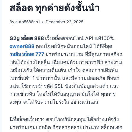
สล็อต ทุกค่ายดังชั้นนำ
By
auto5688no1
December 22, 2025
G2g สล็อต 888
เว็บสล็อตออนไลน์ API แท้100%
owner888
ตอบโจทย์นักพนันออนไลน์ ได้ดีที่สุด
รอยัล สล็อต 777
มาพร้อมระบบเกม ที่มีคุณภาพเสถียร
เล่นได้อย่างไหลลื่น เฉียบคมด้วยภาพกราฟิก สวยงาม
เสมือนจริง ให้ความตื่นเต้น เร้าใจ ตลอดการเดิมพัน
เบทขั้นต่ำ 1 บาทเท่านั้น และมีความปลอดภัย ที่หนา
แน่น ใช้การเข้ารหัส SSL ป้องกันข้อมูลส่วนตัว และ
การเข้ารหัส โดยไม่ได้รับอนุญาต มั่นใจได้ ทุกการ
ลงทุน จะได้รับความโปร่งใส อย่างแน่นอน
นี่ที่สล็อตเว็บตรง ตอบโจทย์นักลงทุน ได้อย่างแท้จริง
มาพร้อมเกมยอดฮิต อีกหลากหลายประเภท สล็อตแตก