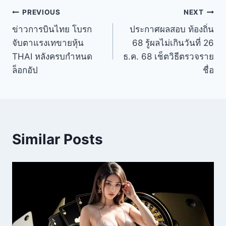
PREVIOUS
NEXT
ข่าวการบินไทย โบรก
ประกาศผลสอบ ท้องถิ่น
จับตาแรงเทขายหุ้น
68 รู้ผลไม่เกินวันที่ 26
THAI หลังครบกำหนด
ธ.ค. 68 เช็ตวิธีตรวจราย
ล็อกอัป
ชื่อ
Similar Posts