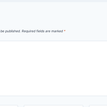
 be published.
Required fields are marked
*