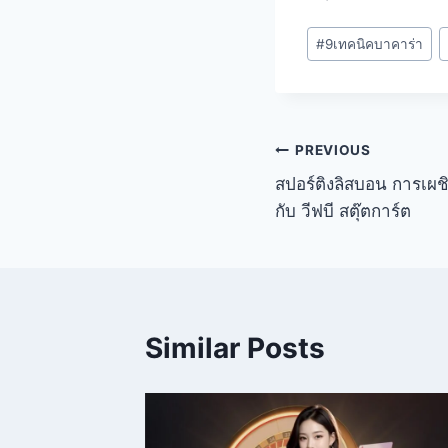
#
9เทคนิคบาคาร่า
PREVIOUS
สปอร์ติงลิสบอน การเผชิ
กับ วีฟบี สตุ๊ตการ์ต
Similar Posts