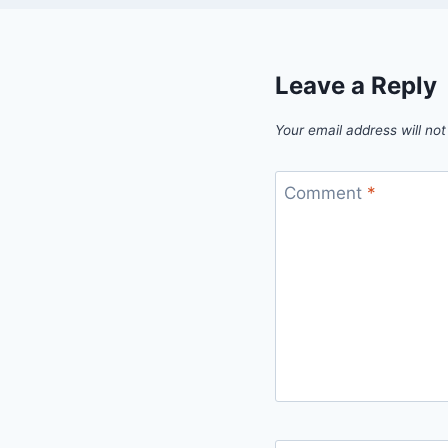
Leave a Reply
Your email address will not
Comment
*