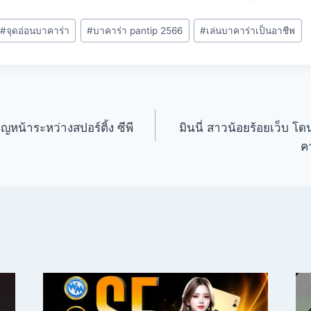
#
จุดอ่อนบาคาร่า
#
บาคาร่า pantip 2566
#
เล่นบาคาร่าเป็นอาชีพ
ญหน้าระหว่างสปอร์ติ้ง ซีพี
มินนี่ สาวน้อยร้อยเว็บ 
ค