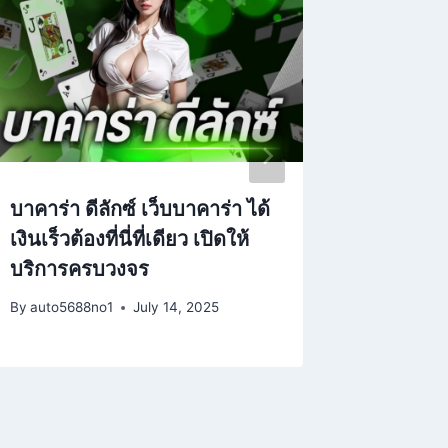
บาคาร่า ดีลักซ์ เว็บบาคาร่า ได้
คิงโรมัน
เงินเร็วต้องที่นี่ที่เดียว เปิดให้
ฝาก-ถอ
บริการครบวงจร
อัตราชน
By
auto5688no1
July 14, 2025
By
auto568