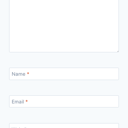
Name
*
Email
*