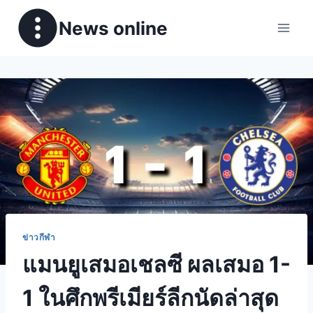
News online
ข่าวกีฬา
แมนยูเสมอเชลซี ผลเสมอ 1-
1 ในศึกพรีเมียร์ลีกนัดล่าสุด