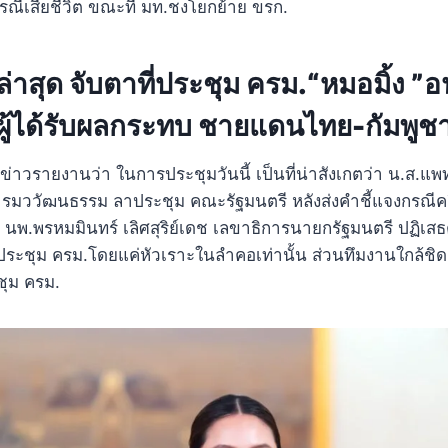
ณีเสียชีวิต ขณะที่ มท.ชงโยกย้าย ขรก.
สุด จับตาที่ประชุม ครม.“หมอมิ้ง ”อน
ผู้ได้รับผลกระทบ ชายแดนไทย-กัมพูช
ู้สื่อข่าวรายงานว่า ในการประชุมวันนี้ เป็นที่น่าสังเกตว่า น.ส.
 รมววัฒนธรรม ลาประชุม คณะรัฐมนตรี หลังส่งคำชี้แจงกรณีค
 นพ.พรหมมินทร์ เลิศสุริย์เดช เลขาธิการนายกรัฐมนตรี ปฏิเส
ประชุม ครม.โดยแค่หัวเราะในลำคอเท่านั้น ส่วนทึมงานใกล้ชิด 
ุม ครม.