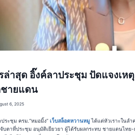
่าสุด อิ๊งค์ลาประชุม ปัดแจงเหต
ึกชายแดน
gust 6, 2025
าประชุม ครม.“หมอมิ้ง”
เว็บสล็อตหวานหมู
ได้แต่หัวเราะในลำ
จับตาที่ประชุม อนุมัติเยียวยา ผู้ได้รับผลกระทบ ชายแดนไทย-ก