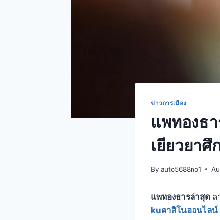
ข่าวการเมือง
แพทองธารล
เยียวยาศ
By
auto5688no1
Au
แพทองธารล่าสุด
ล
kuคาสิโนออนไลน์