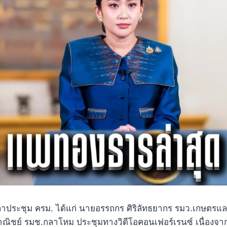
้งลาประชุม ครม. ได้แก่ นายอรรถกร ศิริลัทธยากร รมว.เกษตรแ
ณิชย์ รมช.กลาโหม ประชุมทางวิดีโอคอนเฟอร์เรนซ์ เนื่องจา