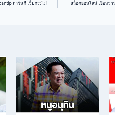
 pantip การันตี เว็บตรงไม่
สล็อตออนไลน์ เฮียหวาน