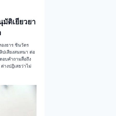
ุมัติเยียวยา
า
แพทองธาร ชินวัตร
ลิปเสียงสนทนา ต่อ
ธตอบคำถามสื่อถึง
ต่างปฎิเสธว่าไม่