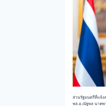
ส่วนรัฐมนตรีที่แจ
พล.อ.ณัฐพล นาคพา