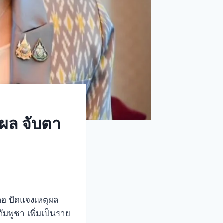
ุผล จับตา
คอ ปัดแจงเหตุผล
ัมพูชา เพิ่มเป็นราย