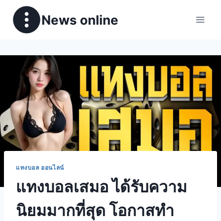
News online
แทงบอล ออนไลน์
แทงบอลเสมอ ได้รับความ
นิยมมากที่สุด โอกาสทำ