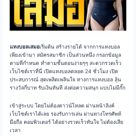
แทงบอลเสมอ
เริ่มต้น สร้างรายได้ จากการแทงบอล
เพียงเข้ามา สมัครสมาชิก เป็นส่วนหนึ่ง กรอกข้อมูล
ตามที่กำหนด ทำตามชั้นตอนง่ายๆๆ สะดวกรวดเร็ว
เว็บไซต์เราที่นี่ เปิดแทงบอลตลอด 24 ชั่วโมง เปิด
ประสบการณ์ สุดเพลิดเพลินใจ ทางการแทงบอล ลุ้น
รางวัลกี่บาท รับเงินทันที ส่งต่อความสนุก แบบไม่มีกั๊ก
เข้าสู่ระบบ โดยไม่ต้องดาวน์โหลด ผ่านหน้าลิงค์
เว็บไซต์เราได้เลย รองรับการเล่น ผ่านทางโทรศัพท์
มือถือ คอมพิวเตอร์ ได้อย่างรวดเร็วทันใจ ไม่ต้องเสีย
เวลา