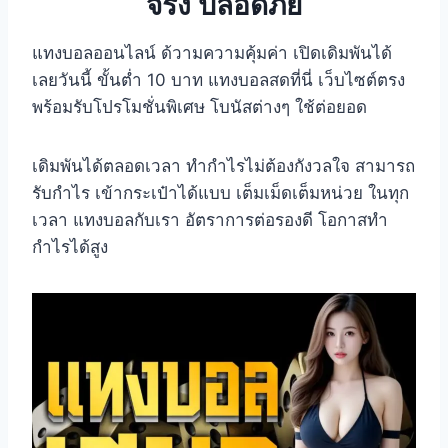
จริง ปลอดภัย
แทงบอลออนไลน์ ด้วามความคุ้มค่า เปิดเดิมพันได้
เลยวันนี้ ขั้นต่ำ 10 บาท แทงบอลสดที่นี่ เว็บไซต์ตรง
พร้อมรับโปรโมชั่นพิเศษ โบนัสต่างๆ ใช้ต่อยอด
เดิมพันได้ตลอดเวลา ทำกำไรไม่ต้องกังวลใจ สามารถ
รับกำไร เข้ากระเป๋าได้แบบ เต็มเม็ดเต็มหน่วย ในทุก
เวลา แทงบอลกับเรา อัตราการต่อรองดี โอกาสทำ
กำไรได้สูง