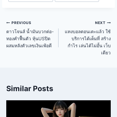
PREVIOUS
NEXT
ดาวโจนส์ น้ำมันบวกต่อ-
แทงบอลตอนเตะแล้ว ใช้
ทองคำฟื้นตัว หุ้นUSปิด
บริการได้เต็มที่ สร้าง
ผสมหลังตัวเลขเงินเฟ้อดี
กำไร เล่นได้ไม่อั้น เว็บ
เดียว
Similar Posts