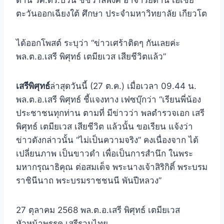
ด้าน รศ.ดร.ปวิน ชัชวาลพงศ์ อาจารย์ด้าน เอเชีย
ตะวันออกเฉียงใต้ ศึกษา ประจำมหาวิทยาลัย เกียวโต
ได้ออกโพสต์ ระบุว่า “ข่าวเศร้าติดๆ กันเลยค่ะ
พล.ต.อ.เสรี พิศุทธ์ เตมียเวส เสียชีวิตแล้ว”
เสรีพิศุทธ์
ล่าสุดวันนี้ (27 ต.ค.) เมื่อเวลา 09.44 น.
พล.ต.อ.เสรี พิศุทธ์ ชี้แจงทาง เฟซบุ๊กว่า “เรียนพี่น้อง
ประชาชนทุกท่าน ตามที่ มีข่าวว่า พลตำรวจเอก เสรี
พิศุทธ์ เตมียเวส เสียชีวิต แล้วนั้น ขอเรียน แจ้งว่า
ข่าวดังกล่าวนั้น “ไม่เป็นความจริง” คงเนื่องจาก ได้
เปลี่ยนภาพ เป็นขาวดำ เพื่อเป็นการสำนึก ในพระ
มหากรุณาธิคุณ ต่อสมเด็จ พระนางเจ้าสิริกิติ์ พระบรม
ราชินีนาถ พระบรมราชชนนี พันปีหลวง”
27 ตุลาคม 2568 พล.ต.อ.เสรี พิศุทธ์ เตมียเวส
หัวหน้าพรรค เสรีรวมไทย