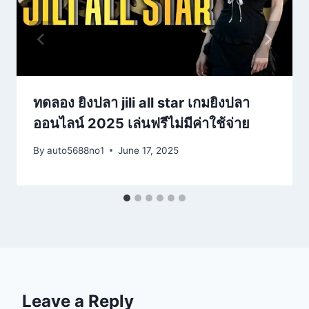
ทดลอง ยิงปลา jili all star เกมยิงปลา
ออนไลน์ 2025 เล่นฟรีไม่มีค่าใช้จ่าย
By
auto5688no1
June 17, 2025
Leave a Reply