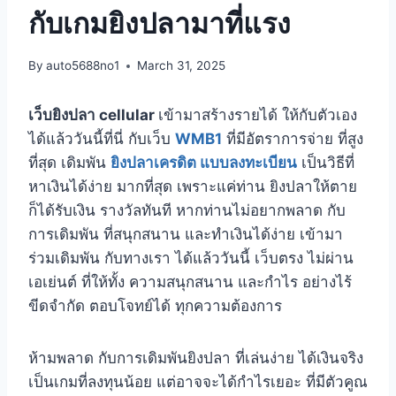
กับเกมยิงปลามาที่แรง
By
auto5688no1
March 31, 2025
เว็บยิงปลา cellular
เข้ามาสร้างรายได้ ให้กับตัวเอง
ได้แล้ววันนี้ที่นี่ กับเว็บ
WMB1
ที่มีอัตราการจ่าย ที่สูง
ที่สุด เดิมพัน
ยิงปลาเครดิต แบบลงทะเบียน
เป็นวิธีที่
หาเงินได้ง่าย มากที่สุด เพราะแค่ท่าน ยิงปลาให้ตาย
ก็ได้รับเงิน รางวัลทันที หากท่านไม่อยากพลาด กับ
การเดิมพัน ที่สนุกสนาน และทำเงินได้ง่าย เข้ามา
ร่วมเดิมพัน กับทางเรา ได้แล้ววันนี้ เว็บตรง ไม่ผ่าน
เอเย่นต์ ที่ให้ทั้ง ความสนุกสนาน และกำไร อย่างไร้
ขีดจำกัด ตอบโจทย์ได้ ทุกความต้องการ
ห้ามพลาด กับการเดิมพันยิงปลา ที่เล่นง่าย ได้เงินจริง
เป็นเกมที่ลงทุนน้อย แต่อาจจะได้กำไรเยอะ ที่มีตัวคูณ