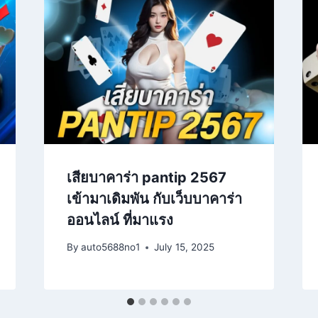
เสียบาคาร่า pantip 2567
เข้ามาเดิมพัน กับเว็บบาคาร่า
ออนไลน์ ที่มาแรง
By
auto5688no1
July 15, 2025