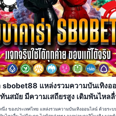
า sbobet88 แหล่งรวมความบันเทิงออ
่ทันสมัย มีความเสถียรสูง เดิมพันไหลลื่
บหนึ่ง ของประเทศไทย แหล่งรวมความบันเทิงออนไลน์ ด้วยระบบให
มพันไหลลื่น ไม่มีสะดุด ไลฟ์สดส่งตรง จากบ่อนคาสิโนจริง มาพ