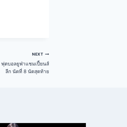
NEXT
ุตบอลยูฟ่าแชมเปี้ยนส์
ลีก นัดที่ 8 นัดสุดท้าย