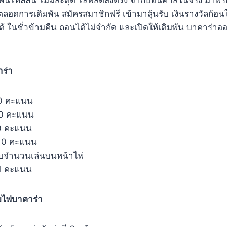
ตลอดการเดิมพัน สมัครสมาชิกฟรี เข้ามาลุ้นรับ เงินรางวัลก้อน
 ในชั่วข้ามคืน ถอนได้ไม่จำกัด และเปิดให้เดิมพัน บาคาร่าออ
าร่า
บ 0 คะแนน
บ 0 คะแนน
บ 0 คะแนน
ับ 0 คะแนน
กับจำนวนเล่นบนหน้าไพ่
บ 1 คะแนน
มไพ่บาคาร่า