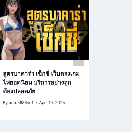
สูตรบาคาร่า เช็กชี่ เว็บตรงเกม
บาคาร่
ไพ่ยอดนิยม บริการอย่างถูก
อันดับ 1
ต้องปลอดภัย
100% ร
By
auto5688no1
April 19, 2025
By
auto568