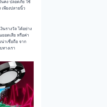
มั่นคง ปลอดภัย ใช้
ง เพียงปลายนิ้ว
งินรางวัล ได้อย่าง
ืนยอดเสีย หรือค่า
น่าเชื่อถือ จาก
กับทางเรา