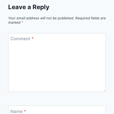
Leave a Reply
Your email address will not be published.
Required fields are
marked
*
Comment
*
Name
*