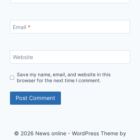
Email
*
Website
Save my name, email, and website in this
browser for the next time I comment.
© 2026 News online - WordPress Theme by