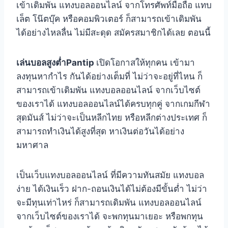
เข้าเดิมพัน แทงบอลออนไลน์ จากโทรศัพท์มือถือ แทบ
เล็ต โน๊ตบุ๊ค หรือคอมพิวเตอร์ ก็สามารถเข้าเดิมพัน
ได้อย่างไหลลื่น ไม่มีสะดุด สมัครสมาชิกได้เลย ตอนนี้
เล่นบอลสูงต่ำPantip
เปิดโอกาสให้ทุกคน เข้ามา
ลงทุนหากำไร กันได้อย่างเต็มที่ ไม่ว่าจะอยู่ที่ไหน ก็
สามารถเข้าเดิมพัน แทงบอลออนไลน์ จากเว็บไซต์
ของเราได้ แทงบอลออนไลน์ได้ครบทุกคู่ จากเกมกีฬา
สุดมันส์ ไม่ว่าจะเป็นหลีกไทย หรือหลีกต่างประเทศ ก็
สามารถทำเงินได้สูงที่สุด หาเงินต่อวันได้อย่าง
มหาศาล
เป็นเว็บแทงบอลออนไลน์ ที่มีความทันสมัย แทงบอล
ง่าย ได้เงินเร็ว ฝาก-ถอนเงินได้ไม่ต้องมีขั้นต่ำ ไม่ว่า
จะมีทุนเท่าไหร่ ก็สามารถเดิมพัน แทงบอลออนไลน์
จากเว็บไซต์ของเราได้ จะพกทุนมาเยอะ หรือพกทุน