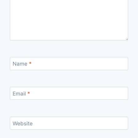
Name
*
Email
*
Website