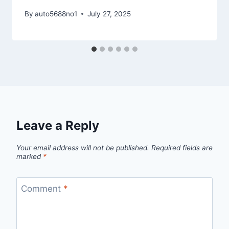
By
auto5688no1
July 27, 2025
Leave a Reply
Your email address will not be published.
Required fields are
marked
*
Comment
*