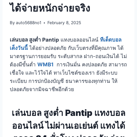
ได้จ่ายหนักจ่ายจริง
By
auto5688no1
February 8, 2025
เล่นบอล สูงต่ำ Pantip
แทงบอลออนไลน์
ทีเด็ดบอล
เต็งวันนี้
ได้อย่างปลอดภัย กับเว็บตรงที่มีคุณภาพ ได้
มาตรฐานการยอมรับ ระดับสากล ฝาก-ถอนเงินได้ ไม่
ต้องมีขั้นต่ำ
WMB1
การเงินมั่น คงปลอดภัย สามารถ
เชื่อใจ และไว้ใจได้ ทาเว็บไซต์ของเรา ยังมีระบบ
ระเบียบ การปกป้องบัญชี ธนาคารของทุกท่าน ให้
ปลอดภัยจากมิจฉาชีพอีกด้วย
เล่นบอล สูงต่ำ Pantip แทงบอล
ออนไลน์ ไม่ผ่านเอเย่นต์ แทงได้