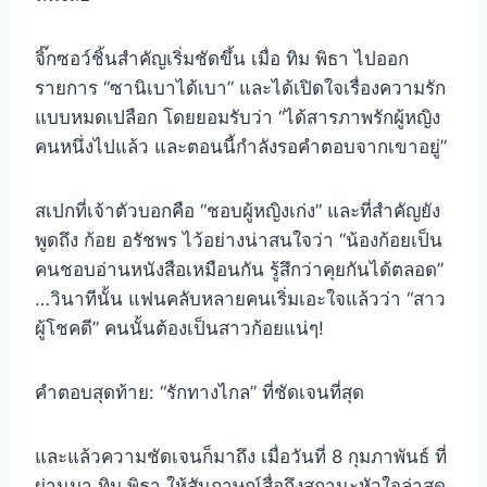
จิ๊กซอว์ชิ้นสำคัญเริ่มชัดขึ้น เมื่อ ทิม พิธา ไปออก
รายการ “ซานิเบาได้เบา” และได้เปิดใจเรื่องความรัก
แบบหมดเปลือก โดยยอมรับว่า “ได้สารภาพรักผู้หญิง
คนหนึ่งไปแล้ว และตอนนี้กำลังรอคำตอบจากเขาอยู่”
สเปกที่เจ้าตัวบอกคือ “ชอบผู้หญิงเก่ง” และที่สำคัญยัง
พูดถึง ก้อย อรัชพร ไว้อย่างน่าสนใจว่า “น้องก้อยเป็น
คนชอบอ่านหนังสือเหมือนกัน รู้สึกว่าคุยกันได้ตลอด”
…วินาทีนั้น แฟนคลับหลายคนเริ่มเอะใจแล้วว่า “สาว
ผู้โชคดี” คนนั้นต้องเป็นสาวก้อยแน่ๆ!
คำตอบสุดท้าย: “รักทางไกล” ที่ชัดเจนที่สุด
และแล้วความชัดเจนก็มาถึง เมื่อวันที่ 8 กุมภาพันธ์ ที่
ผ่านมา ทิม พิธา ให้สัมภาษณ์สื่อถึงสถานะหัวใจล่าสุด