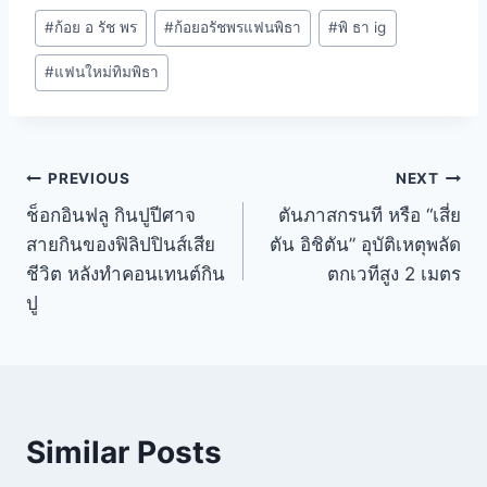
#
ก้อย อ รัช พร
#
ก้อยอรัชพรแฟนพิธา
#
พิ ธา ig
#
แฟนใหม่ทิมพิธา
PREVIOUS
NEXT
ช็อกอินฟลู กินปูปีศาจ
ตันภาสกรนที หรือ “เสี่ย
สายกินของฟิลิปปินส์เสีย
ตัน อิชิตัน” อุบัติเหตุพลัด
ชีวิต หลังทำคอนเทนต์กิน
ตกเวทีสูง 2 เมตร
ปู
Similar Posts