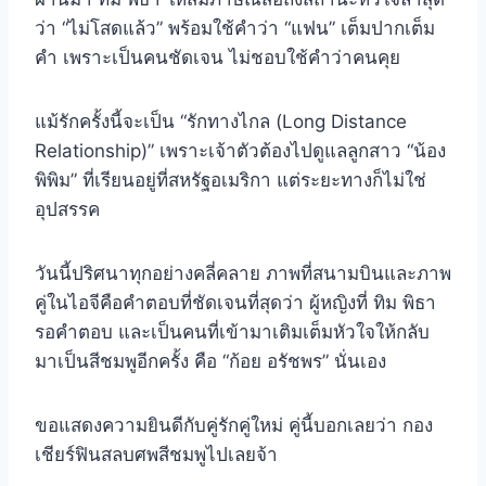
ว่า “ไม่โสดแล้ว” พร้อมใช้คำว่า “แฟน” เต็มปากเต็ม
คำ เพราะเป็นคนชัดเจน ไม่ชอบใช้คำว่าคนคุย
แม้รักครั้งนี้จะเป็น “รักทางไกล (Long Distance
Relationship)” เพราะเจ้าตัวต้องไปดูแลลูกสาว “น้อง
พิพิม” ที่เรียนอยู่ที่สหรัฐอเมริกา แต่ระยะทางก็ไม่ใช่
อุปสรรค
วันนี้ปริศนาทุกอย่างคลี่คลาย ภาพที่สนามบินและภาพ
คู่ในไอจีคือคำตอบที่ชัดเจนที่สุดว่า ผู้หญิงที่ ทิม พิธา
รอคำตอบ และเป็นคนที่เข้ามาเติมเต็มหัวใจให้กลับ
มาเป็นสีชมพูอีกครั้ง คือ “ก้อย อรัชพร” นั่นเอง
ขอแสดงความยินดีกับคู่รักคู่ใหม่ คู่นี้บอกเลยว่า กอง
เชียร์ฟินสลบศพสีชมพูไปเลยจ้า