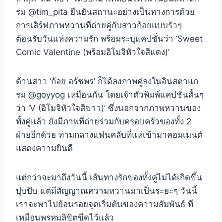
รม @tim_pita ยืนยันสถานะอย่างเป็นทางการด้วย
การเสิร์ฟภาพหวานที่ถ่ายคู่กับสาวก้อยแบบรัวๆ
ต้อนรับวันแห่งความรัก พร้อมระบุแคปชั่นว่า ‘Sweet
Comic Valentine (พร้อมอิโมจิหัวใจสีแดง)’
ด้านสาว ‘ก้อย อรัชพร’ ก็ได้ลงภาพคู่ลงในอินสตาแก
รม @goyyog เหมือนกัน โดยเจ้าตัวพิมพ์แคปชั่นสั้นๆ
ว่า ‘V (อิโมจิหัวใจสีขาว)’ ซึ่งนอกจากภาพหวานของ
ทั้งคู่แล้ว ยังมีภาพที่ถ่ายร่วมกับครอบครัวของทั้ง 2
ฝ่ายอีกด้วย ท่ามกลางแฟนคลับที่แห่เข้ามาคอมเมนต์
แสดงความยินดี
แต่กว่าจะมาถึงวันนี้ เส้นทางรักของทั้งคู่ไม่ได้เกิดขึ้น
ปุบปับ แต่มีสัญญาณความหวานมาเป็นระยะๆ วันนี้
เราจะพาไปย้อนรอยจุดเริ่มต้นของความสัมพันธ์ ที่
เหมือนพรหมลิขิตขีดไว้แล้ว