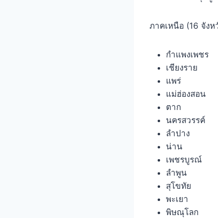
ภาคเหนือ (16 จังหว
กำแพงเพชร
เชียงราย
แพร่
แม่ฮ่องสอน
ตาก
นครสวรรค์
ลำปาง
น่าน
เพชรบูรณ์
ลำพูน
สุโขทัย
พะเยา
พิษณุโลก