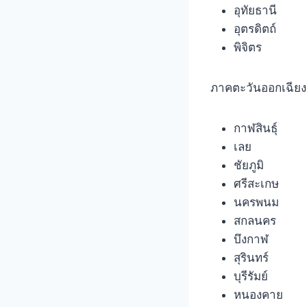
อุทัยธานี
อุตรดิตถ์
พิจิตร
ภาคตะวันออกเฉียงเ
กาฬสินธุ์
เลย
ชัยภูมิ
ศรีสะเกษ
นครพนม
สกลนคร
บึงกาฬ
สุรินทร์
บุรีรัมย์
หนองคาย