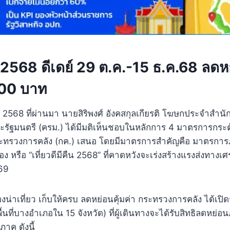
ืน 2568 ดีเดย์ 29 ต.ค.-15 ธ.ค.68 ลด
000 บาท
าคม 2568 ที่ผ่านมา นายสิริพงศ์ อังคสกุลเกียรติ โฆษกประจำสำน
ณะรัฐมนตรี (ครม.) ได้มีมติเห็นชอบในหลักการ 4 มาตรการกระตุ
ะทรวงการคลัง (กค.) เสนอ โดยมีมาตรการสำคัญคือ มาตรการภา
รอง หรือ “เที่ยวดีมีคืน 2568” ที่คาดหวังจะเร่งสร้างแรงส่งทา
569
องน่าเที่ยว เก็บให้ครบ ลดหย่อนคุ้มค่า กระทรวงการคลัง ได้เปิด
ื้นที่บางอำเภอใน 15 จังหวัด) ที่ผู้เดินทางจะได้รับสิทธิลดหย่อน
าค ดังนี้