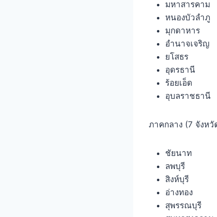
มหาสารคาม
หนองบัวลำภู
มุกดาหาร
อำนาจเจริญ
ยโสธร
อุดรธานี
ร้อยเอ็ด
อุบลราชธานี
ภาคกลาง (7 จังหวั
ชัยนาท
ลพบุรี
สิงห์บุรี
อ่างทอง
สุพรรณบุรี