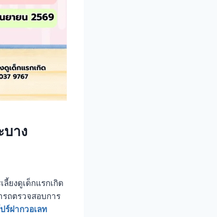
าะบาง
ี้ยงดูเด็กแรกเกิด
ามารถตรวจสอบการ
โปร์ฝากวอเลท