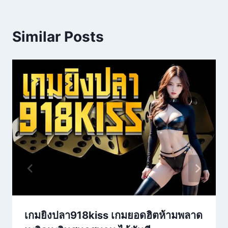
Similar Posts
เกมยิงปลา918kiss เกมยอดฮิตห้ามพลาด