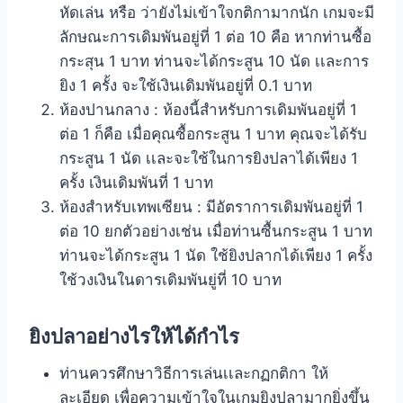
หัดเล่น หรือ ว่ายังไม่เข้าใจกติกามากนัก เกมจะมี
ลักษณะการเดิมพันอยู่ที่ 1 ต่อ 10 คือ หากท่านซื้อ
กระสุน 1 บาท ท่านจะได้กระสูน 10 นัด เเละการ
ยิง 1 ครั้ง จะใช้เงินเดิมพันอยู่ที่ 0.1 บาท
ห้องปานกลาง : ห้องนี้สำหรับการเดิมพันอยู่ที่ 1
ต่อ 1 ก็คือ เมื่อคุณซื้อกระสูน 1 บาท คุณจะได้รับ
กระสูน 1 นัด เเละจะใช้ในการยิงปลาได้เพียง 1
ครั้ง เงินเดิมพันที่ 1 บาท
ห้องสำหรับเทพเซียน : มีอัตราการเดิมพันอยู่ที่ 1
ต่อ 10 ยกตัวอย่างเช่น เมื่อท่านซื้นกระสูน 1 บาท
ท่านจะได้กระสูน 1 นัด ใช้ยิงปลากได้เพียง 1 ครั้ง
ใช้วงเงินในดารเดิมพันยู่ที่ 10 บาท
ยิงปลาอย่างไรให้ได้กำไร
ท่านควรศึกษาวิธีการเล่นเเละกฏกติกา ให้
ละเอียด เพื่อความเข้าใจในเกมยิงปลามากยิ่งขึ้น