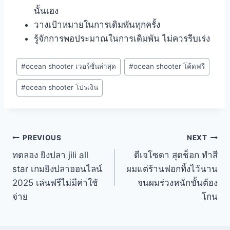
นั้นเอง
วางเป้าหมายในการเดิมพันทุกครั้ง
รู้จักการพอประมาณในการเดิมพัน ไม่ควรรีบเร่ง
#
ocean shooter เวอร์ชั่นล่าสุด
#
ocean shooter โค้ดฟรี
#
ocean shooter โปรเงิน
PREVIOUS
NEXT
ทดลอง ยิงปลา jili all
ดีเจโซดา สุดช็อก ทำสี
star เกมยิงปลาออนไลน์
ผมแต่ร้านฟอกทิ้งไว้นาน
2025 เล่นฟรีไม่มีค่าใช้
จนผมร่วงหนักขั้นต้อง
จ่าย
โกน