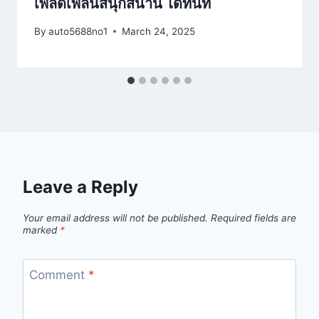
เพลิดเพลินสนุกสนาน ได้ทันที
By
auto5688no1
March 24, 2025
Leave a Reply
Your email address will not be published.
Required fields are
marked
*
Comment
*