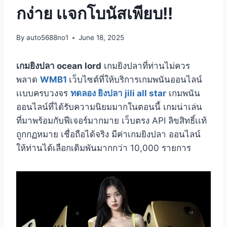
กง่าย เเจกโบนัสเพียบ!!
By
auto5688no1
June 18, 2025
เกมยิงปลา ocean lord
เกมยิงปลาที่ท่านไม่ควร
พลาด
WMB1
เว็บไซต์ที่ให้บริการเกมพนันออนไลน์
เเบบครบวงจร
ทดลอง ยิงปลา jili all star
เกมพนัน
ออนไลน์ที่ได้รับความนิยมมากในตอนนี้ เกมน่าเล่น
ที่มาพร้อมกับฟีเจอร์มากมาย เว็บตรง API ลิขสิทธิ์เเท้
ถูกกฏหมาย เชื่อถือได้จริง มีค่าเกมยิงปลา ออนไลน์
ให้ท่านได้เลือกเดิมพันมากกว่า 10,000 รายการ