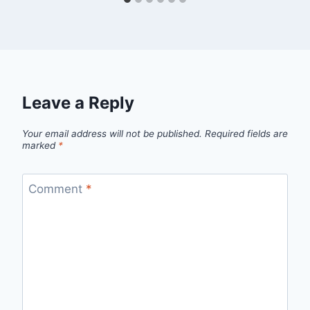
Leave a Reply
Your email address will not be published.
Required fields are
marked
*
Comment
*