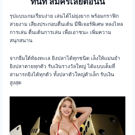
ทันที สมัครเลยตอนนี้
รุปแบบเกมเรียบง่าย เล่นได้ไม่ยุ่งยาก พร้อมกราฟิก
สวยงาม เสียงประกอบตื่นเต้น มีฟืเจอร์พิเศษ หลงไหล
การเล่น ตื่นเต้นการเล่น เพื่อเอาชนะ เพิ่มความ
สนุกสนาน
จากธีมใต้ท้องทะเล ยิงปลาได้ทุกชนิด เล็งให้แม่นยำ
ยิงปลาตายทุกตัว รับเงินรางวัลใหญ่ ได้แบบเต็มที่
สามารถยิงได้ทุกตัว ทั้งปลาตัวใหญ่ตัวเล็ก รับเงิน
สูงสุด