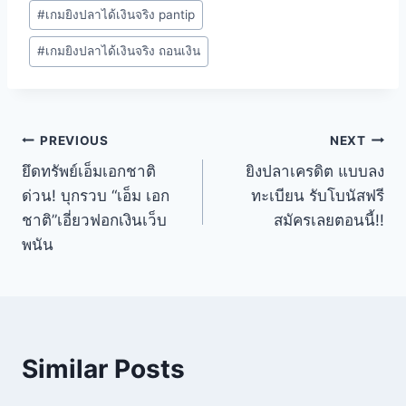
#
เกมยิงปลาได้เงินจริง pantip
#
เกมยิงปลาได้เงินจริง ถอนเงิน
PREVIOUS
NEXT
ยึดทรัพย์เอ็มเอกชาติ
ยิงปลาเครดิต แบบลง
ด่วน! บุกรวบ “เอ็ม เอก
ทะเบียน รับโบนัสฟรี
ชาติ”เอี่ยวฟอกเงินเว็บ
สมัครเลยตอนนี้!!
พนัน
Similar Posts