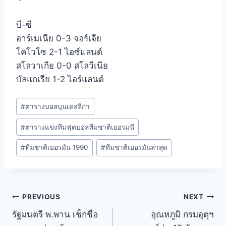
บี-ซี
อาร์เมเนีย 0-3 จอร์เจีย
โคโวโซ 2-1 ไอซ์แลนด์
สโลวาเกีย 0-0 สโลวีเนีย
บัลแกเรีย 1-2 ไอร์แลนด์
#
ตารางบอลบุนเดสลีกา
#
ตารางแข่งทีมฟุตบอลทีมชาติเยอรมนี
#
ทีมชาติเยอรมัน 1990
#
ทีมชาติเยอรมันล่าสุด
PREVIOUS
NEXT
รัฐมนตรี พ.พาน เช็กชื่อ
อุณหภูมิ กรมอุตุฯ