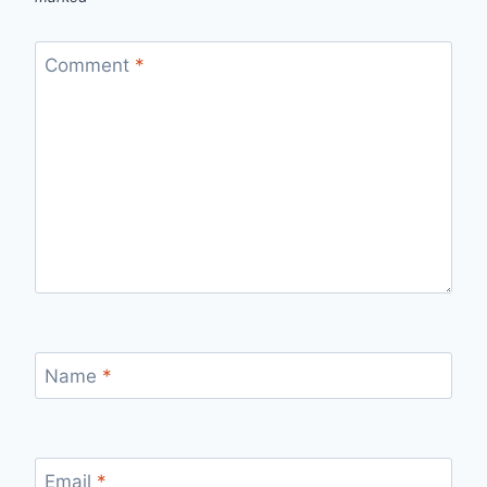
Comment
*
Name
*
Email
*