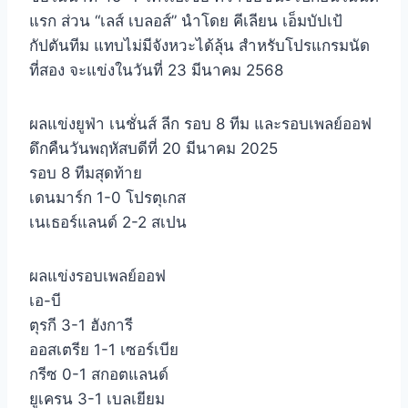
แรก ส่วน “เลส์ เบลอส์” นำโดย คีเลียน เอ็มบัปเป้
กัปตันทีม แทบไม่มีจังหวะได้ลุ้น สำหรับโปรแกรมนัด
ที่สอง จะแข่งในวันที่ 23 มีนาคม 2568
ผลแข่งยูฟ่า เนชั่นส์ ลีก รอบ 8 ทีม และรอบเพลย์ออฟ
ดึกคืนวันพฤหัสบดีที่ 20 มีนาคม 2025
รอบ 8 ทีมสุดท้าย
เดนมาร์ก 1-0 โปรตุเกส
เนเธอร์แลนด์ 2-2 สเปน
ผลแข่งรอบเพลย์ออฟ
เอ-บี
ตุรกี 3-1 ฮังการี
ออสเตรีย 1-1 เซอร์เบีย
กรีซ 0-1 สกอตแลนด์
ยูเครน 3-1 เบลเยียม