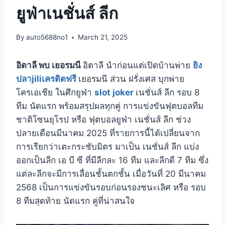
ยูฟ่าเนชั่นส์ ลีก
By
auto5688no1
March 21, 2025
อิตาลี พบ เยอรมนี
อิตาลี นำก่อนแต่เปิดบ้านพ่าย
ยิง
ปลาjiliเครดิตฟรี
เยอรมนี ส่วน ฝรั่งเศส บุกพ่าย
โครเอเชีย ในศึกยูฟ่า
slot joker
เนชั่นส์ ลีก รอบ 8
ทีม นัดแรก พร้อมสรุปผลทุกคู่ การแข่งขันฟุตบอลทีม
ชาติโซนยุโรป หรือ ฟุตบอลยูฟ่า เนชั่นส์ ลีก ช่วง
ปลายเดือนมีนาคม 2025 ที่รายการนี้ได้เปลี่ยนจาก
การเรียกว่าเตะกระชับมิตร มาเป็น เนชั่นส์ ลีก แบ่ง
ออกเป็นลีก เอ บี ซี ที่มีลีกละ 16 ทีม และลีกดี 7 ทีม ซึ่ง
แต่ละลีกจะมีการเลื่อนชั้นตกชั้น เมื่อวันที่ 20 มีนาคม
2568 เป็นการแข่งขันรอบก่อนรองชนะเลิศ หรือ รอบ
8 ทีมสุดท้าย นัดแรก คู่ที่น่าสนใจ