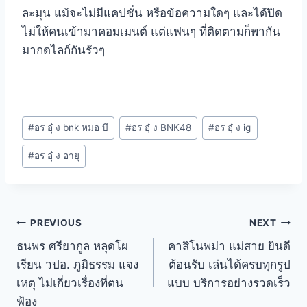
ละมุน แม้จะไม่มีแคปชั่น หรือข้อความใดๆ และได้ปิด
ไม่ให้คนเข้ามาคอมเมนต์ แต่แฟนๆ ที่ติดตามก็พากัน
มากดไลก์กันรัวๆ
#
อร อุ๋ ง bnk หมอ บี
#
อร อุ๋ ง BNK48
#
อร อุ๋ ง ig
#
อร อุ๋ ง อายุ
PREVIOUS
NEXT
ธนพร ศรียากูล หลุดโผ
คาสิโนพม่า แม่สาย ยินดี
เรียน วปอ. ภูมิธรรม แจง
ต้อนรับ เล่นได้ครบทุกรูป
เหตุ ไม่เกี่ยวเรื่องที่ตน
แบบ บริการอย่างรวดเร็ว
ฟ้อง