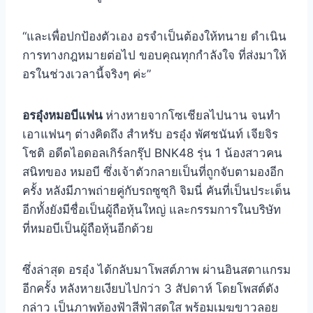
“และเพื่อปกป้องตัวเอง อรจำเป็นต้องให้ทนาย ดำเนิน
การทางกฎหมายต่อไป ขอบคุณทุกกำลังใจ ที่ส่งมาให้
อรในช่วงเวลานี้จริงๆ ค่ะ”
อรอุ๋งหมอบีแฟน
ห่างหายจากโซเชียลไปนาน จนทำ
เอาแฟนๆ ต่างคิดถึง สำหรับ อรอุ๋ง พัศชนันท์ เจียจิร
โชติ อดีตไอดอลเกิร์ลกรุ๊ป BNK48 รุ่น 1 น้องสาวคน
สนิทของ หมอบี ซึ่งเจ้าตัวกลายเป็นที่ถูกจับตามองอีก
ครั้ง หลังมีภาพถ่ายคู่กับรถซูซุกิ จิมนี่ คันที่เป็นประเด็น
อีกทั้งยังมีชื่อเป็นผู้ถือหุ้นใหญ่ และกรรมการในบริษัท
ที่หมอบีเป็นผู้ถือหุ้นอีกด้วย
ซึ่งล่าสุด อรอุ๋ง ได้กลับมาโพสต์ภาพ ผ่านอินสตาแกรม
อีกครั้ง หลังหายเงียบไปกว่า 3 สัปดาห์ โดยโพสต์ดัง
กล่าว เป็นภาพท้องฟ้าสีฟ้าสดใส พร้อมเมฆขาวลอย