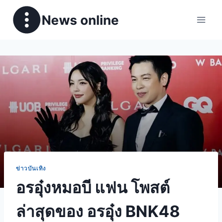
News online
ข่าวบันเทิง
อรอุ๋งหมอบี แฟน โพสต์
ล่าสุดของ อรอุ๋ง BNK48