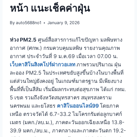
หน้า แนะเช็คค่าฝุ่น
By
auto5688no1
January 9, 2026
ห่วง PM2.5
ศูนย์สื่อสารการแก้ไขปัญหา มลพิษทาง
อากาศ (ศกพ.) กรมควบคุมมลพิษ รายงานคุณภาพ
อากาศ ประจำวันที่ 9 ม.ค.69 เมื่อเวลา 07.00 น.
เว็บคาสิโนสิงคโปร์ฝากวอเลท
ภาพรวมปริมาณ ฝุ่น
ละออง PM2.5 ในประเทศขยับสูงขึ้นบ้างในบางพื้นที่
แต่ส่วนใหญ่ยังคงอยู่ ในเกณฑ์มาตรฐาน มีเพียงบาง
พื้นที่ที่เป็นสีส้ม เริ่มมีผลกระทบต่อสุขภาพ ได้แก่ กทม.
5 เขต รวมถึงจังหวัดสมุทรสาคร สมุทรสงคราม
นครพนม และยโสธร
คาสิโนออนไลน์99
โดยภาค
เหนือ ตรวจวัดได้ 6.7-33.2 ไมโครกรัมต่อลูกบาศก์
เมตร (มคก./ลบ.ม.), ภาคตะวันออกเฉียงเหนือ 13.8-
39.9 มคก./ลบ.ม., ภาคกลางและภาคตะวันตก 19.2-