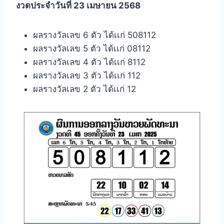
งวดประจำวันที่ 23 เมษายน 2568
ผลรางวัลเลข 6 ตัว ได้เเก่ 508112
ผลรางวัลเลข 5 ตัว ได้เเก่ 08112
ผลรางวัลเลข 4 ตัว ได้เเก่ 8112
ผลรางวัลเลข 3 ตัว ได้เเก่ 112
ผลรางวัลเลข 2 ตัว ได้เเก่ 12