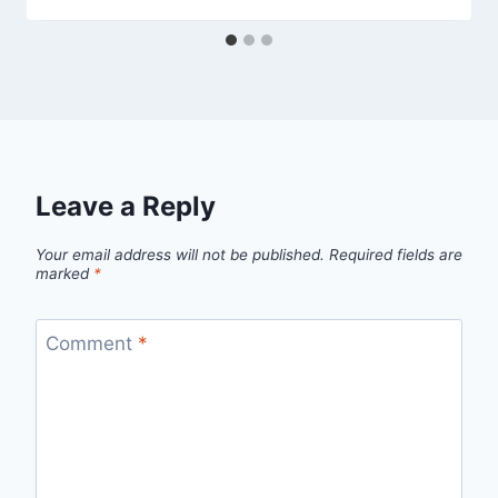
Leave a Reply
Your email address will not be published.
Required fields are
marked
*
Comment
*