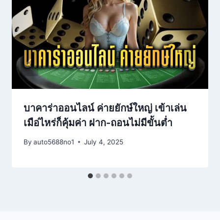
บาคาร่าออนไลน์ ค่ายยักษ์ใหญ่ เข้าเล่น
เมือ่ไหร่ก็คุ้มค่า ฝาก-ถอนไม่มีขั้นต่ำ
By
auto5688no1
July 4, 2025