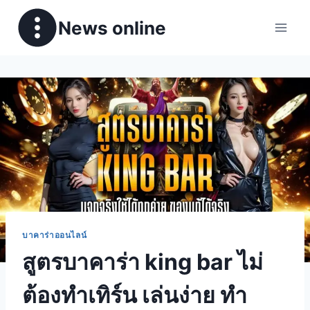
News online
บาคาร่าออนไลน์
สูตรบาคาร่า king bar ไม่
ต้องทำเทิร์น เล่นง่าย ทำ