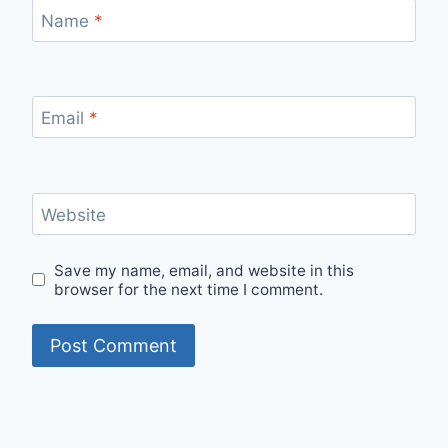
Name
*
Email
*
Website
Save my name, email, and website in this
browser for the next time I comment.