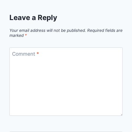
Leave a Reply
Your email address will not be published.
Required fields are
marked
*
Comment
*