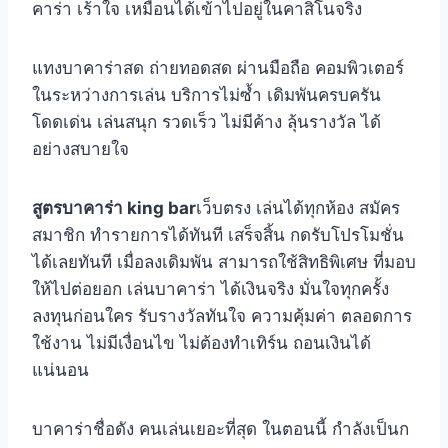
คาร่า เร้าใจ เหมือนได้เข้าไปอยู่ในคาสิโนจริง
แทงบาคาร่าสด ถ่ายทอดสด ผ่านมือถือ คอมพิวเตอร์
ในระหว่างการเล่น บริการไม่ซ้ำ เดิมพันครบครัน
โดดเด่น เล่นสนุก รวดเร็ว ไม่มีค้าง ลุ้นรางวัล ได้
อย่างสบายใจ
สูตรบาคาร่า king bar
เว็บตรง เล่นได้ทุกห้อง สมัคร
สมาชิก ทำรายการได้ทันที เสร็จสิ้น กดรับโปรโมชั่น
ได้เลยทันที เมื่อลงเดิมพัน สามารถใช้สิทธิพิเศษ ที่มอบ
ให้ไปต่อยอก เล่นบาคาร่า ได้เงินจริง มั่นใจทุกครั้ง
ลงทุนก่อนใคร รับรางวัลทันใจ ความคุ้มค่า ตลอดการ
ใช้งาน ไม่มีเงื่อนไข ไม่ต้องทำเทิร์น ถอนเงินได้
แน่นอน
บาคาร่าชื่อดัง คนเล่นเยอะที่สุด ในตอนนี้ กำลังเป็นก