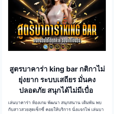
สูตรบาคาร่า king bar กติกาไม่
ยุ่งยาก ระบบเสถียร มั่นคง
ปลอดภัย สนุกได้ไม่มีเบื่อ
เล่นบาคาร่า ห้องเกม พัฒนา สนุกสนาน เดิมพัน พบ
กับสาวสวยสุดเซ็กซี่ คอยให้บริการ นั่งแจกไพ่ เล่นบา