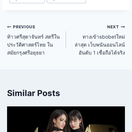
PREVIOUS
NEXT
ท้าวศรีสุดาจันทร์ สตรีใน
ทางเข้าsbobetใหม่
ประวัติศาสตร์ไทย ใน
ล่าสุด เว็บพนันออนไลน์
สมัยกรุงศรีอยุธยา
อันดับ 1 เชื่อถือได้จริง
Similar Posts