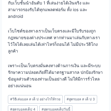
กับเว็บชั้นนำอันดับ 1 ที่เล่นง่ายได้เงินจริง และ
สามารถรองรับได้ทุกแพลตฟอร์ม ทั้ง ios และ
android
เว็บไซต์ของทางเราเป็นเว็บตรงและมีใบรับรองถูก
กฎหมายของต่างประเทศ หากท่านมาเล่นกับทางเรา
ไว้ใจได้เลยเล่นได้เท่าไหร่ก็ถอนได้ ไม่มีประวัติโกง
ลูกค้า
เพราะเป็นเว็บตรงมั่นคงทางด้านการเงิน และมีระบบ
รักษาความปลอดภัยที่ได้มาตรฐานสากล ปกป้องรักษา
ข้อมูลส่วนตัวของท่านเป็นอย่างดี ไม่ให้มีการรั่วไหล
อย่างแน่นอน
#
วิธีเล่นบอล ส เต็ ป อย่างไรให้รวย
#
สูตรบอล ส เต็ ป 3
#
สูตรบอลสเต็ป 4
#
สูตรบอลสเต็ปวันนี้