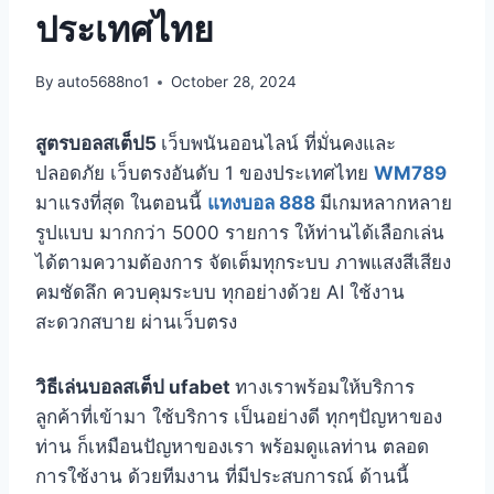
ประเทศไทย
By
auto5688no1
October 28, 2024
สูตรบอลสเต็ป5
เว็บพนันออนไลน์ ที่มั่นคงและ
ปลอดภัย เว็บตรงอันดับ 1 ของประเทศไทย
WM789
มาแรงที่สุด ในตอนนี้
แทงบอล 888
มีเกมหลากหลาย
รูปแบบ มากกว่า 5000 รายการ ให้ท่านได้เลือกเล่น
ได้ตามความต้องการ จัดเต็มทุกระบบ ภาพแสงสีเสียง
คมชัดลึก ควบคุมระบบ ทุกอย่างด้วย AI ใช้งาน
สะดวกสบาย ผ่านเว็บตรง
วิธีเล่นบอลสเต็ป ufabet
ทางเราพร้อมให้บริการ
ลูกค้าที่เข้ามา ใช้บริการ เป็นอย่างดี ทุกๆปัญหาของ
ท่าน ก็เหมือนปัญหาของเรา พร้อมดูแลท่าน ตลอด
การใช้งาน ด้วยทีมงาน ที่มีประสบการณ์ ด้านนี้