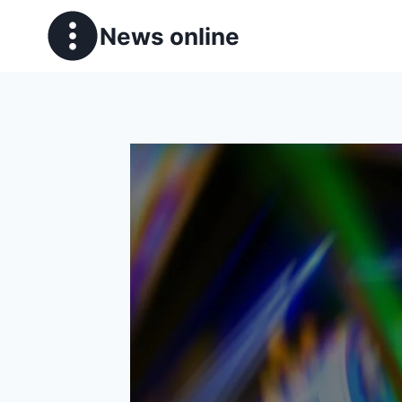
News online