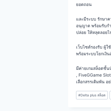
ยอดถอน
และมีระบบ รักษาคว
อนุญาต พร้อมรับกำ
ปล่อย ให้หลุดลอยไ
เว็บไซต์รองรับ ผู
พร้อมระบบโยกเงินอ
มีค่ายเกมสล็อตชั้
, FiveGGame Slot ,
เลือกสรรเดิมพัน อย
#
Delta plus สล็อต