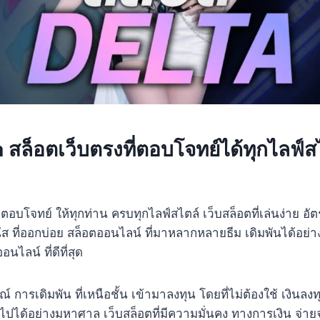
a สล็อตเว็บตรงที่ตอบโจทย์ได้ทุกไลฟ์
ตอบโจทย์ ให้ทุกท่าน ครบทุกไลฟ์สไตล์ เว็บสล็อตที่เล่นง่าย อั
ัส ที่ออกบ่อย สล็อตออนไลน์ ที่มาหลากหลายธีม เดิมพันได้อย่าง 
อนไลน์ ที่ดีที่สุด
 การเดิมพัน ที่เหนือชั้น เข้ามาลงทุน โดยที่ไม่ต้องใช้ เงินลง
บไปได้อย่างมหาศาล เว็บสล็อตที่มีความมั่นคง ทางการเงิน จ่ายจ