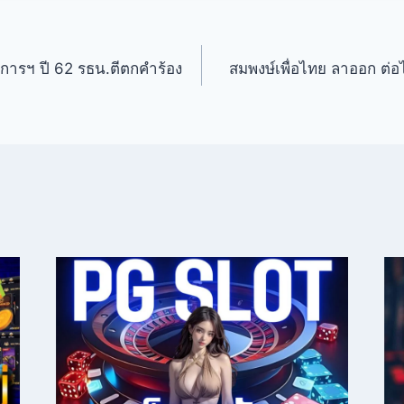
ารฯ ปี 62 รธน.ตีตกคำร้อง
สมพงษ์เพื่อไทย ลาออก ต่อ