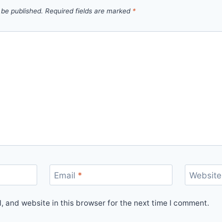
 be published.
Required fields are marked
*
Email
*
Website
 and website in this browser for the next time I comment.