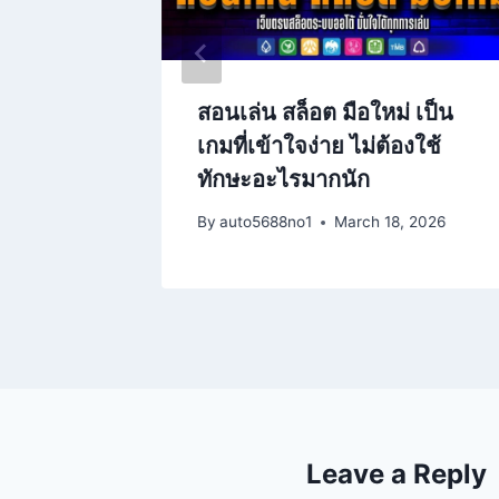
บตรง888
สอนเล่น สล็อต มือใหม่ เป็น
ใหม่
เกมที่เข้าใจง่าย ไม่ต้องใช้
ทักษะอะไรมากนัก
, 2025
By
auto5688no1
March 18, 2026
Leave a Reply