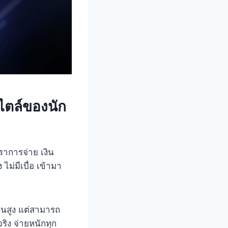
สไตล์ของนัก
ตราการจ่าย เงิน
ไม่มีเบื่อ เข้ามา
ทุนสูง แต่สามารถ
ริง จ่ายหนักทุก