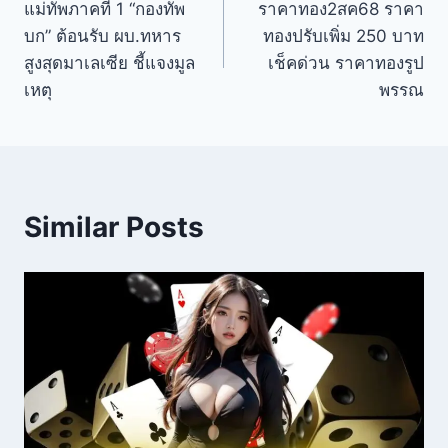
แม่ทัพภาคที่ 1 “กองทัพ
ราคาทอง2สค68 ราคา
บก” ต้อนรับ ผบ.ทหาร
ทองปรับเพิ่ม 250 บาท
สูงสุดมาเลเซีย ชี้แจงมูล
เช็คด่วน ราคาทองรูป
เหตุ
พรรณ
Similar Posts