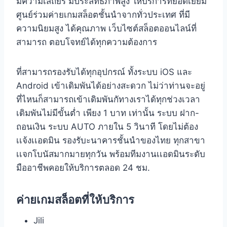
มีความเสถียร มีประสิทธิภาพสูง ให้บริการที่ยอดเยี่ยม
ศูนย์ร่วมค่ายเกมสล็อตชั้นนำจากทั่วประเทศ ที่มี
ความนิยมสูง ได้คุณภาพ เว็บไซต์สล็อตออนไลน์ที่
สามารถ ตอบโจทย์ได้ทุกความต้องการ
ที่สามารถรองรับได้ทุกอุปกรณ์ ทั้งระบบ iOS และ
Android เข้าเดิมพันได้อย่างสะดวก ไม่ว่าท่านจะอยู่
ที่ไหนก็สามารถเข้าเดิมพันกัทางเราได้ทุกช่วงเวลา
เดิมพันไม่มีขั้นต่ำ เพียง 1 บาท เท่านั้น ระบบ ฝาก-
ถอนเงิน ระบบ AUTO ภายใน 5 วินาที โดยไม่ต้อง
เเจ้งเเอดมิน รองรับะนาคารชั้นนำของไทย ทุกสาขา
เเจกโบนัสมากมายทุกวัน พร้อมทีมงานเเอดมินระดับ
มืออาชีพคอยให้บริการตลอด 24 ชม.
ค่ายเกมสล็อตที่ให้บริการ
Jili