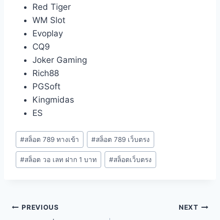
Red Tiger
WM Slot
Evoplay
CQ9
Joker Gaming
Rich88
PGSoft
Kingmidas
ES
#
สล็อต 789 ทางเข้า
#
สล็อต 789 เว็บตรง
#
สล็อต วอ เลท ฝาก 1 บาท
#
สล็อตเว็บตรง
PREVIOUS
NEXT