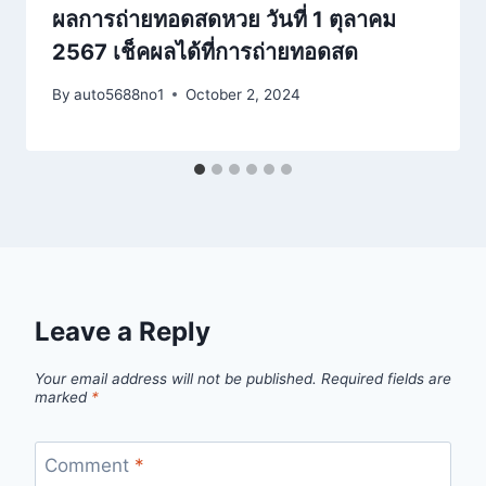
ผลการถ่ายทอดสดหวย วันที่ 1 ตุลาคม
2567 เช็คผลได้ที่การถ่ายทอดสด
By
auto5688no1
October 2, 2024
Leave a Reply
Your email address will not be published.
Required fields are
marked
*
Comment
*