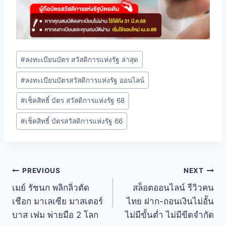
#
ลงทะเบียนบัตร สวัสดิการแห่งรัฐ ล่าสุด
#
ลงทะเบียนบัตรสวัสดิการแห่งรัฐ ออนไลน์
#
เช็คสิทธิ์ บัตร สวัสดิการแห่งรัฐ 68
#
เช็คสิทธิ์ บัตรสวัสดิการแห่งรัฐ 66
PREVIOUS
NEXT
เมย์ รัชนก พลิกลิ่วตัด
สล็อตออนไลน์ รีวิวคน
เชือก มาเลเซีย มาสเตอร์
ไทย ฝาก-ถอนเงินไม่อั้น
บาส เฟม พ่ายมือ 2 โลก
ไม่มีขั้นต่ำ ไม่มีขีดจำกัด