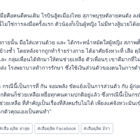
น ฝีมือคือคนดีคนเดิม โรบินฮู้ดเมืองไทย สุภาพบุรุษตัลายคนดัง ลง
ไม่ใช่การลงมือครั้งแรก ตัวน้องก็เป็นผู้หญิง ไม่มีทางสู้มวยได้อย
ายนั้น มือใส่แหวนด้วย และ ได้กระหน่ำหมัดใสผู้หญิง สภาพตั
้างช้ำ โดยหลังจากถูกทำร้ายร่างกาย ได้อาศัยจังหวะที่ เสือ ด
และ กลุ่มเพื่อนได้ทักมาให้ตนช่วยเหลือ ตัวเพื่อนๆ เขาดีมากที่ไม่
องส่ง โรงพยาบาลทำการรักษา ซึ่งใช้เงินส่วนตัวของตนในการด
 กรณีนี้เป็นการที่ กัน จอมพลัง ขัดแย้งเป็นการส่วนตัว กับ ผู้ก่อเ
กติตนก็ช่วยเหลือเหยื่อทุกคนตามปกติอยู่แล้ว ซึ่งกรณีนี้เป็นกรณีท
ยเหลือ ที่สำคัญเป็นเรื่องที่สังคมรับไม่ได้ เพียงแค่จังหวะมันเ
ากตัวคุณเองเป็นคนทำ”
#
เสือ ดุสิต ล่าสุด
#
เสือดุสิต Facebook
#
เสือดุสิต มิรา