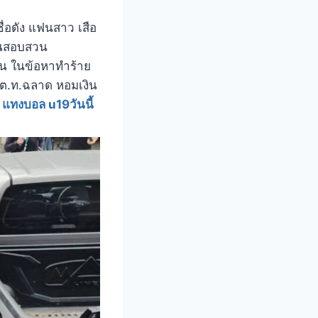
ชื่อดัง แฟนสาว เสือ
งานสอบสวน
ื่อน ในข้อหาทำร้าย
.ต.ท.ฉลาด หอมเงิน
ย
แทงบอล u19วันนี้