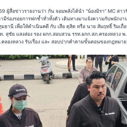
 2569 ผู้สื่อข่าวรายงานว่า กัน จอมพลังได้นำ “น้องมิรา” MC สาว
ามีร่องรอยการฟกช้ำทั่วทั้งตัว เดินทางมาแจ้งความกับพนัก
านี เพื่อให้ดำเนินคดี กับ เสือ ดุสิต หรือ นาย สัมฤทธิ์ ริมเถ
.ท. สุชัย แสงส่อง รอง ผกก.สอบสวน รรท.ผกก.สภ.ครองหลวง พ
ภ.คลองหลวง รับเรื่อง และ สอบปากคำตามขั้นตอนของกฎหมา