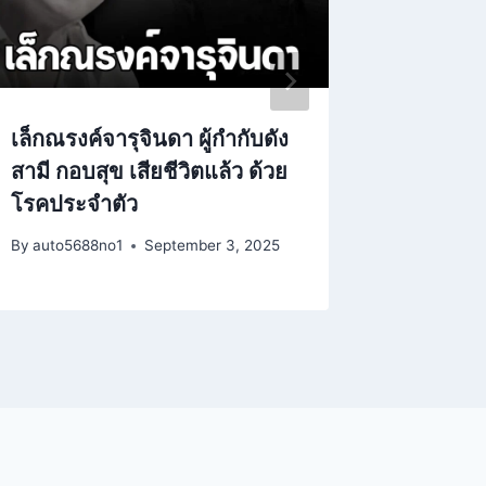
เล็กณรงค์จารุจินดา ผู้กำกับดัง
ปิดตำนา
สามี กอบสุข เสียชีวิตแล้ว ด้วย
ใจหาย ท
โรคประจำตัว
จุดอิ่มตั
By
auto5688no1
September 3, 2025
By
auto568