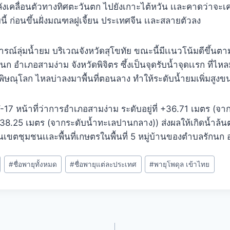
ังเคลื่อนตัวทางทิศตะวันตก ไปยังเกาะไต้หวัน เเละคาดว่าจะเค
มนี้ ก่อนขึ้นฝั่งมณฑลฝูเจี้ยน ประเทศจีน เเละสลายตัวลง
ณ์ลุ่มน้ำยม บริเวณจังหวัดสุโขทัย ขณะนี้มีเเนวโน้มดีขึ้นต
ก อำเภอสามง่าม จังหวัดพิจิตร ซึ้งเป็นจุดรับน้ำจุดเเรก ที่ไห
ดพิษณุโลก ไหลบ่าลงมาพื้นที่ตอนลาง ทำให้ระดับน้ำยมเพิ่มสูงข
Y-17 หน้าที่ว่าการอำเภอสามง่าม ระดับอยู่ที่ +36.71 เมตร (
 +38.25 เมตร (จากระดับน้ำทะเลปานกลาง)) ส่งผลให้เกิดน้ำล้น
ี่เป็นเขตชุมชนเเละพื้นที่เกษตรในพื้นที่ 5 หมู่บ้านของตำบลรักนก
#
ชื่อพายุทั้งหมด
#
ชื่อพายุแต่ละประเทศ
#
พายุโพดุล เข้าไทย