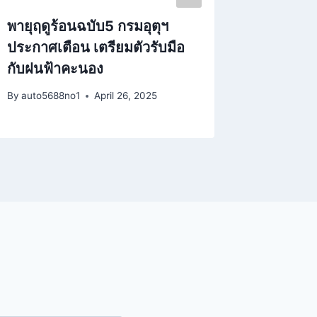
พายุฤดูร้อนฉบับ5 กรมอุตุฯ
กทม ฝุ่น
ประกาศเตือน เตรียมตัวรับมือ
โน้มลดล
กับฝนฟ้าคะนอง
2 พื้นที่
By
auto5688no1
April 26, 2025
By
auto568