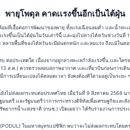
พายุโพดุล คาดเเรงขึ้นอีกเป็นไต้ฝุ่น
อมที่เอื้อต่อการพัฒนาของพายุ ทั้งเเรงเฉือนลมต่ำ เเละน้ำทะเ
เเรงขึ้นเป็นไต้ฝุ่นในวันเสาร์นี้ เเละมุ่งไปทางไต้หวันช่วงวันที่
 หลายพื้นที่ของไต้หวันจะมีฝนตกหนัก เเละลมเเรง ถึงเเม้ในตอน
ทบ ต่อประเทศใด เนื่องจากอยู่กลางทะเลกำลังเเรงขึ้น เเละใคร
-13 ส.ค.) ควรตรวจสอบสภาพอากาศ เเละเที่ยวบินก่อนการเดิน
มีการเปลี่ยนเเปลงได้ตลอดเวลา ยังคงต้องติใตามอยู่เป็นระยะ 
ูกนี้ยังไม่ส่งผลกระทบต่อปรเทศไทย เมื่อวันที่ 9 สิงหาคม 2568 
มนตรี เเละรัฐมนตรีว่าการกระทรวงดิจิทัลเพื่อเศรษฐกิจเเละส
พยากรน้ำเเห่งชาติ (กนช.) เปิดเผยว่า ได้รับรายงานการปร
 (PODUL) ในมหาสมุทรเเปซิฟิก พบว่าจะไม่ส่งผลกระทบโดยต