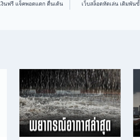
เงินฟรี แจ็คพอตแตก ตื่นเต้น
เว็บสล็อตหัดเล่น เดิมพันข