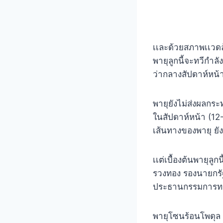
เเละด้วยสภาพเเวดล้
พายุลูกนี้จะทวีกำลัง
ว่ากลางสัปดาห์หน้า
พายุยังไม่ส่งผลกระ
ในสัปดาห์หน้า (12
เส้นทางของพายุ ยัง
เเต่เบื้องต้นพายุล
รวงทอง รองนายกรัฐ
ประธานกรรมการทรั
พายุโซนร้อนโพดุล