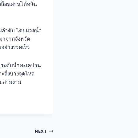
ลื่อนผ่านไต้หวัน
ามลำดับ โดยมวลน้ำ
ลมาจากจังหวัด
นอย่างรวดเร็ว
จากระดับน้ำทะเลปาน
ตะลิ่งบางจุดไหล
 อ.สามง่าม
NEXT