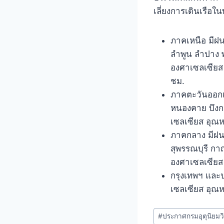
เลี่ยงการเดินเรือใ
ภาคเหนือ มีฝน
ลำพูน ลำปาง 
องศาเซลเซียส 
ชม.
ภาคตะวันออกเฉ
หนองคาย บึงกา
เซลเซียส อุณห
ภาคกลาง มีฝนฟ
สุพรรณบุรี กา
องศาเซลเซียส
กรุงเทพฯ และป
เซลเซียส อุณห
#
ประกาศกรมอุตุนิยมวิ