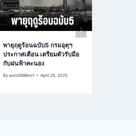
พายุฤดูร้อนฉบับ5 กรมอุตุฯ
ไทยเข้า
ประกาศเตือน เตรียมตัวรับมือ
ประกาศ
กับฝนฟ้าคะนอง
เริ่มมี
By
auto5688no1
April 26, 2025
By
auto568