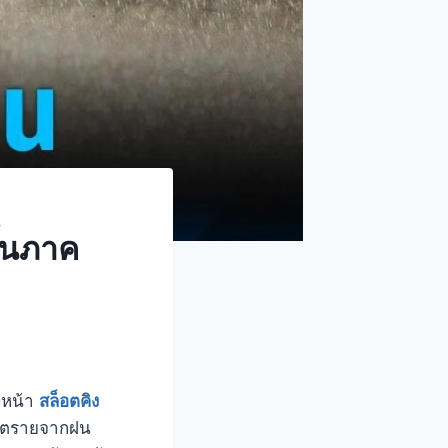
ึ้นภาค
งหน้า
สล็อตคิง
ันตรายจากฝน