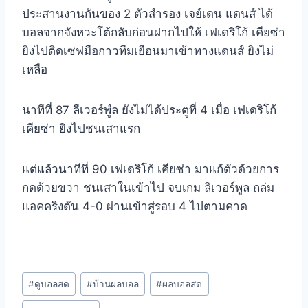
ประสานงานกันของ 2 ตัวสำรอง เจย์เดน แดนส์ ได้
บอลจากจังหวะโต้กลับก่อนฝากไปให้ เฟเดริโก้ เคียซ่า
ยิงไปติดเซฟมือกาวทีมเยือนมาเข้าทางแดนส์ ยิงไม่
เหลือ
นาทีที่ 87 ลืเวอร์พํูล ยังไม่ได้ประตูที่ 4 เมื่อ เฟเดริโก้
เคียซ่า ยิงไปชนเสาแรก
แต่แล้วนาทีที่ 90 เฟเดริโก้ เคียซ่า มาแก้ตัวด้วยการ
กดด้วยขวา ชนเสาในเข้าไป จบเกม ลิเวอร์พูล ถล่ม
แอคคริงตัน 4-0 ผ่านเข้าสู่รอบ 4 ไปตามคาด
#
ดูบอลสด
#
บ้านผลบอล
#
ผลบอลสด