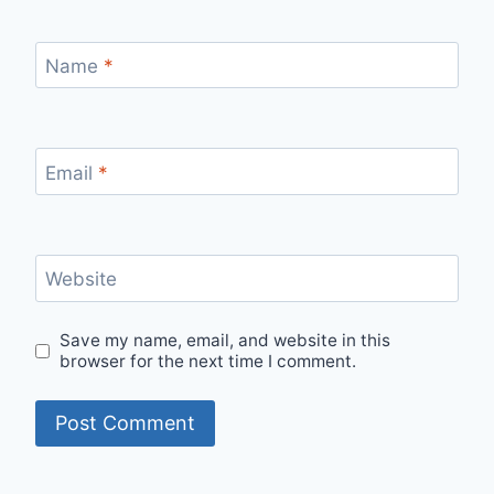
Name
*
Email
*
Website
Save my name, email, and website in this
browser for the next time I comment.