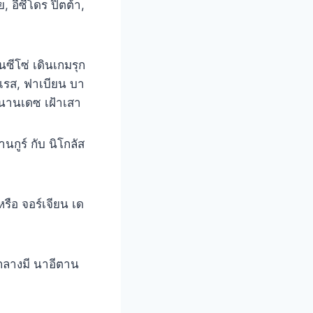
 อีซีโดร ปิตต้า,
นซีโซ่ เดินเกมรุก
ซเรส, ฟาเบียน บา
ร์นานเดซ เฝ้าเสา
านกูร์ กับ นิโกลัส
 หรือ จอร์เจียน เด
ดนกลางมี นาอีตาน