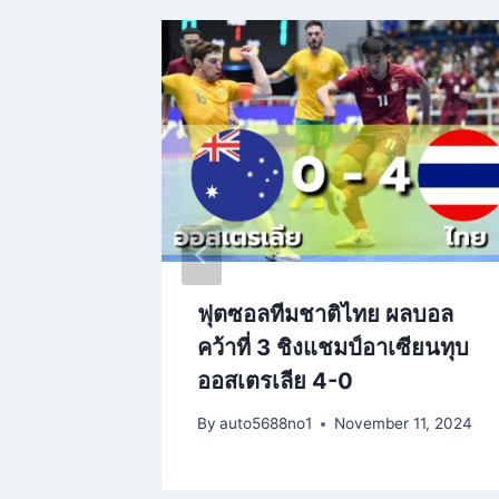
 เชลซี คา
ฟุตซอลทีมชาติไทย ผลบอล
อกนัด
คว้าที่ 3 ชิงแชมป์อาเซียนทุบ
ออสเตรเลีย 4-0
3, 2026
By
auto5688no1
November 11, 2024