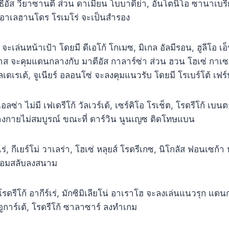
อัส วียาซานตี ส่วน ดาเมียน โบบาดีย่า, อันโตนิโอ ซานาเบรีย,
 อาเลฮานโดร โรเมโร่ จะเป็นสำรอง
เล่นหน้าเป้า โดยมี ดีเอโก้ โกเมซ, มิเกล อัลมีรอน, ฮูลีโอ เอ็
บาส จะคุมแดนกลางกับ มาตีอัส กาลาร์ซ่า ส่วน ฮวน โฮเซ่ กาเ
ลเดเรเต้, จูเนียร์ อลอนโซ่ จะลงคุมแนวรับ โดยมี โรเบร์โต้ เฟ
ีเอลซ่า ไม่มี เฟเดรีโก้ วัลเวร์เด้, เซร์คิโอ โรเช็ต, โรดรีโก้ เบนต
างกายไม่สมบูรณ์ ขณะที่ ดาร์วิน นูนเญซ ติดโทษแบน
เร่, กีเยร์โม่ วาเลร่า, โฮเซ่ หลุยส์ โรดรีเกซ, นิโกลัส ฟอนเซก้า
ร้อมสลับลงสนาม
 โรดรีโก้ อากีร์เร่, มักซิมิเลียโน่ อาเราโฮ จะลงเล่นแนวรุก แ
ูการ์เต้, โรดรีโก้ ซาลาซาร์ ลงทำเกม