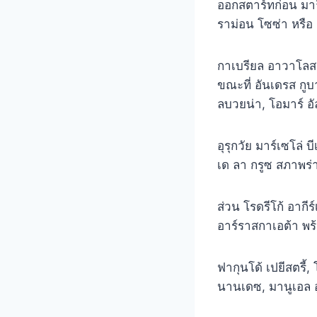
ออกสตาร์ทก่อน มาธี
ราม่อน โซซ่า หรือ
กาเบรียล อาวาโลส จะ
ขณะที่ อันเดรส กู
ลบวยน่า, โอมาร์ อั
อุรุกวัย มาร์เซโล่ บ
เด ลา กรูซ สภาพร่
ส่วน โรดรีโก้ อากีร์
อาร์ราสกาเอต้า พ
ฟากุนโด้ เปยีสตรี้,
นานเดซ, มานูเอล อ