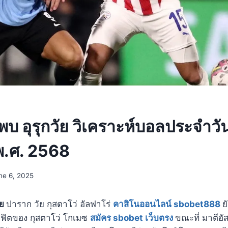
บ อุรุกวัย วิเคราะห์บอลประจำวันพ
พ.ศ. 2568
ne 6, 2025
ัย
ปาราก วัย กุสตาโว่ อัลฟาโร่
คาสิโนออนไลน์ sbobet888
ย
ฟิตของ กุสตาโว่ โกเมซ
สมัคร sbobet เว็บตรง
ขณะที่ มาตีอั