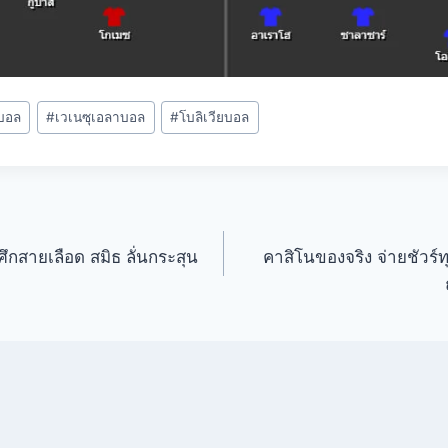
ูบอล
#
เวเนซุเอลาบอล
#
โบลิเวียบอล
ึกสายเลือด สมิธ ลั่นกระสุน
คาสิโนของจริง จ่ายชัวร์ท