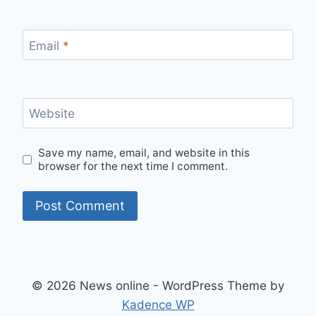
Email
*
Website
Save my name, email, and website in this
browser for the next time I comment.
© 2026 News online - WordPress Theme by
Kadence WP