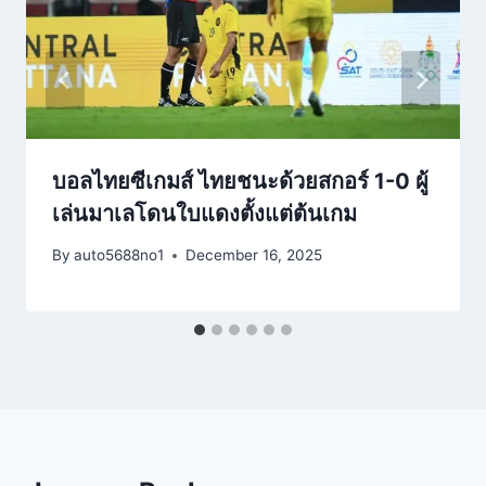
บอลไทยซีเกมส์ ไทยชนะด้วยสกอร์ 1-0 ผู้
เล่นมาเลโดนใบแดงตั้งแต่ต้นเกม
By
auto5688no1
December 16, 2025