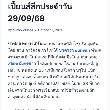
เปี้ยนส์ลีกประจำวัน
29/09/68
By
auto5688no1
October 1, 2025
ปาฟอส พบ บาเยิร์น
พาฟอส แชมป์ลีกไซปรัส คุมทัพ
โดย ฮวน การ์ลอส การ์เซโด้
บาคาร่า sunwin
ทำผล
งานตามเป้าในนัดแรกที่มีแต้มติดมือในเกมบุกเสมอ
สล็อต มังกรขาว
โอลิมเปียกกอส ไร้สกอร์ แม้แหลือผู้
เล่น 10 คนตั้งแต่ 25 นาทีแรกหลังจาก บรูโน่ แบ็ก
ขวาถูกไล่ออก อ็อกเยน มิโมวิช จะได้เล่นแทน บรูโน่
ส่วน ดาวิด ลุยซ์ อดีตกองหลัง เชลซี ในวัย 38 ที่บาด
เจ็บจากนัดแรก หายเจ็บกลับมามีชื่อสำรองเกมลีก
ล่าสุดแล้ว นัดนี้มีลุ้นคืนสนาม