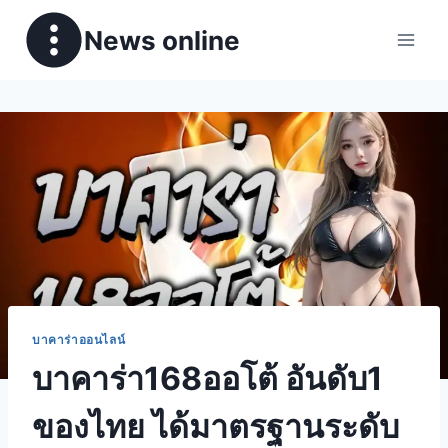
News online
บาคาร่าออนไลน์
บาคาร่า168ออโต้ อันดับ1
ของไทย ได้มาตรฐานระดับ