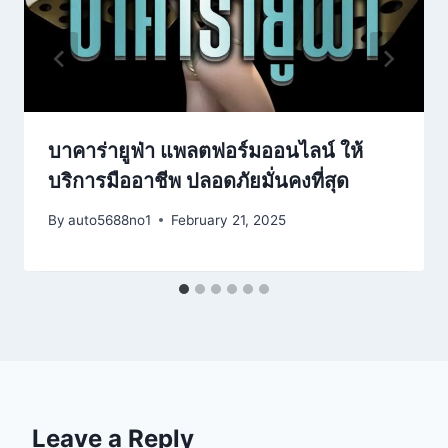
บาคาร่ายูฟ่า แพลตฟอร์มออนไลน์ ให้
บริการมืออาชีพ ปลอดภัยมั่นคงที่สุด
By
auto5688no1
February 21, 2025
Leave a Reply