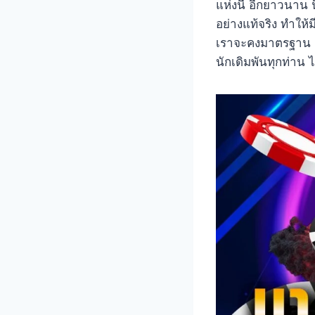
แห่งนี้ อีกยาวนาน 
อย่างแท้จริง ทำให้
เราจะคงมาตรฐาน กา
นักเดิมพันทุกท่าน ไ