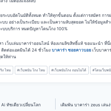
ลาง ไม่ต้องแจ้งสลิป
 ด้วยระบบอัตโนมัติทั้งหมด ทำให้ทุกขั้นตอน ตั้งแต่การสมัคร 
ระบบ อย่างเป็นระเบียบ และเป็นความลับสุดยอด ไม่ให้ข้อมูลสำค
ระบบบริการ หมดปัญหาโดนโกง 100%
หา เว็บเล่นบาคาร่าออนไลน์ ห้องเกมลิขสิทธิ์แท้ ขอแนะนำ ที่นี
ม ติดต่อแอดมินได้ 24 ชั่วโมง
บาคาร่า ซอยคาวบอย
เว็บบาคาร
สุดให้ท่าน
จริง ไหม
#
เว็บพนัน โกง ไหม
#
เว็บพนันโกง ถอนไม่ได้
#
โดนเว็บพน
i ทัชเดียวเปลี่ยนโลก
เดิมพัน บาคาร่า zeus เล่นง่