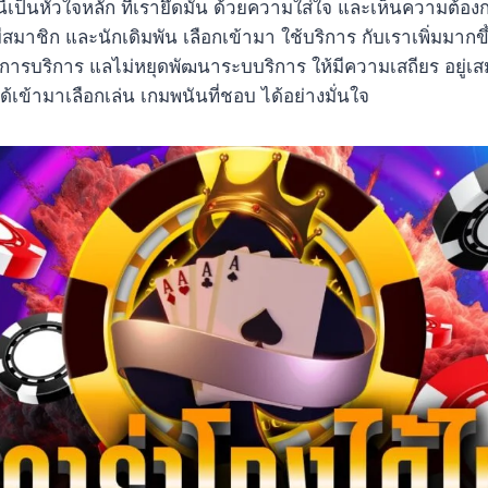
นี่เป็นหัวใจหลัก ที่เรายึดมั่น ด้วยความใส่ใจ และเห็นความต้อ
มีสมาชิก และนักเดิมพัน เลือกเข้ามา ใช้บริการ กับเราเพิ่มมากขึ
รบริการ แลไม่หยุดพัฒนาระบบริการ ให้มีความเสถียร อยู่เสมอ
ด้เข้ามาเลือกเล่น เกมพนันที่ชอบ ได้อย่างมั่นใจ