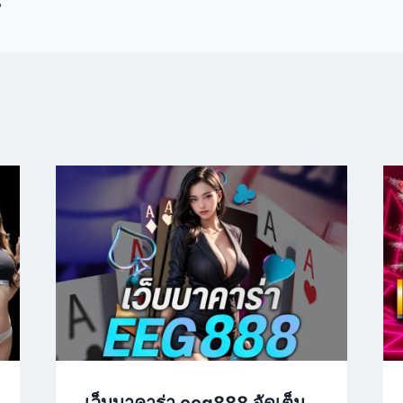
น
เว็บบาคาร่า eeg888 จัดเต็ม