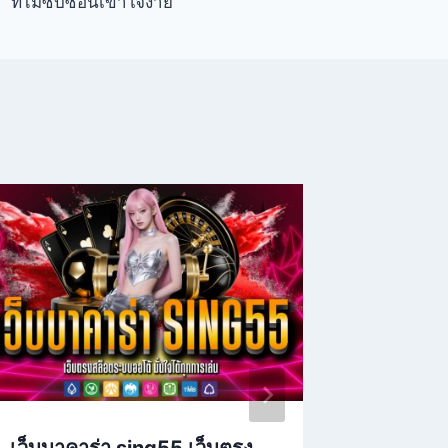
ที่ไม่ซับซ้อนเข้าใจง่าย
เว็บบาคาร่า sing55 เว็บตรง
สูตรบาคา