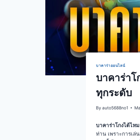
บาคาร่าออนไลน์
บาคาร่าโก
ทุกระดับ
By
auto5688no1
Ma
บาคาร่าโกงได้ไหม
ท่าน เพราะการเล่นเว