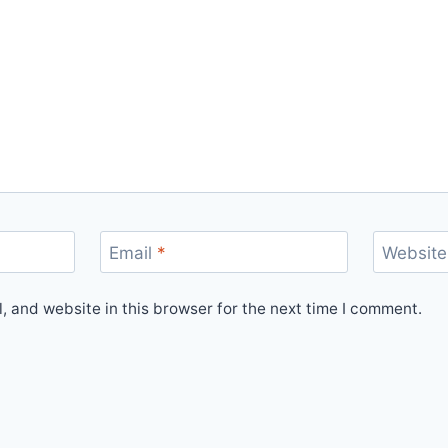
Email
*
Website
 and website in this browser for the next time I comment.