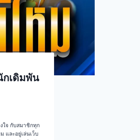
ักเดิมพัน
งใจ กับสมาชิกทุก
ม และอยู่เล่นเว็บ