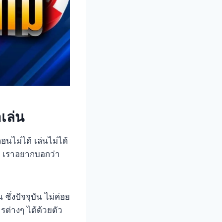
เล่น
อนไม่ได้ เล่นไม่ได้
ลน์ เราอยากบอกว่า
ึ่งปัจจุบัน ไม่ค่อย
รต่างๆ ได้ด้วยตัว