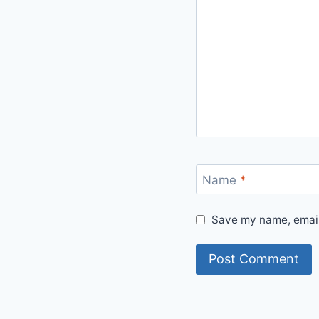
Name
*
Save my name, email,