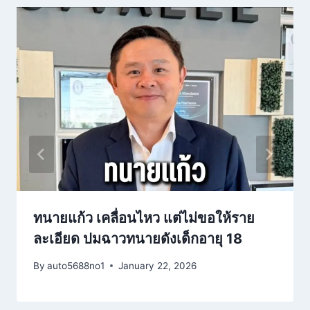
ทนายแก้ว เคลื่อนไหว แต่ไม่ขอให้ราย
ละเอียด ปมฉาวทนายดังเด็กอายุ 18
By
auto5688no1
January 22, 2026