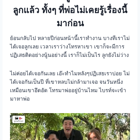
ลูกแล้ว ทั้งๆ ที่พ่อไม่เคยรู้เรื่องนี้
มาก่อน
ย้อนกลับไป หลายปีก่อนหน้านี้เราทำงาน บางทีเราไม่
ได้เจอลูกเลย เวลาเราว่างโทรหาเขา เขาก็จะมีการ
ปฏิเสธติดอย่างนู้นอย่างนี้ เราก็ไม่เป็นไร ลูกยังไม่ว่าง
ไม่ค่อยได้เจอกันเลย เอ๊ะทำไมหลังๆปฏิเสธเราบ่อย ไม่
ได้เจอกันเป็นปี ที่เขาหลบไม่กล้ามาเจอ จนวันหนึ่ง
เหมือนเขาอึดอัด โทรมาพ่ออยู่บ้านไหม ไบรท์จะเข้า
มาหาพ่อ