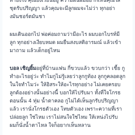
ทำยังไง คุณยังเรียนอยู่ ความฝันผมอยากเห็นคุณใส่
ชุดรับปริญญา แล้วคุณจะมีลูกผมจะไม่ว่า ทุกอย่า
งมันชอร์ตมันชา
ผมเดินออกไป พ่อค่อมถามว่ามีอะไร ผมบอกไบรท์มี
ลูก ทุกอย่างเงียบหมด ผมยืนสงบสติอารมณ์ แล้วเข้า
มาถาม แล้วเด็กอยู่ไหน
บอล เชิญยิ้ม
อยู่ที่บ้านแฟน กี่ขวบแล้ว ขวบกว่า เชี้ย กู
ทำอะไรอยู่ว่ะ ทำไมกูไม่รู้เลยว่าลูกกูท้อง ลูกกูคลอดลูก
ในใจทำไมว่ะ ให้อิสระให้อะไรทุกอย่าง ไม่เคยครอบ
ลูกต้องอย่างนั้นอย่างนี้ บอกให้ไปรับมา ทั้งที่ใจโกรธ
ตอนนั้น 4 ทุ่ม น้ำตาคลอ กูไม่ได้เห็นลูกรับปริญญา
แล้ว เรานั่งโกรธตัวเอง โทษตัวเอง เพราะความที่เรา
ปล่อยลูก ใช่ไหม เราไม่สนใจใช่ไหม ให้เหน่งไปรับ
ผมก็นั่งน้ำตาไหล ใจก็อยากเห็นหลาน