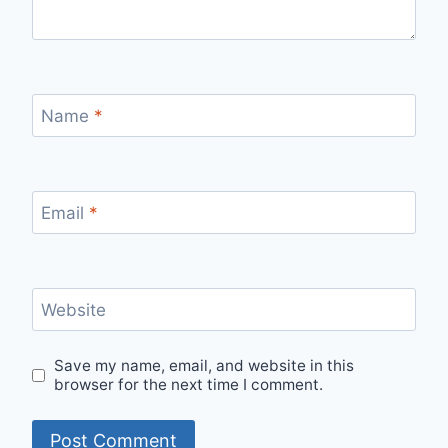
Name
*
Email
*
Website
Save my name, email, and website in this
browser for the next time I comment.