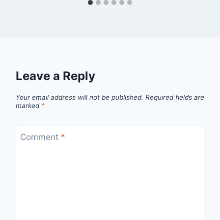
Leave a Reply
Your email address will not be published.
Required fields are
marked
*
Comment
*