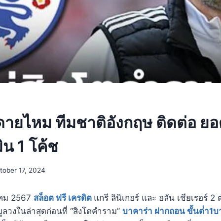
ียดายไหม ทีมชาติอังกฤษ ติดต่อ ยอ
น 1 โค้ช
tober 17, 2024
ลาคม 2567
สล็อต ฟรี เครดิต
แกรี ลินิเกอร์ และ อลัน เชียเรอร์ 
ูลวงในล่าสุดก่อนที่ “สิงโตคำราม”
บาคาร่า ฝากถอน ขั้นต่ํา1