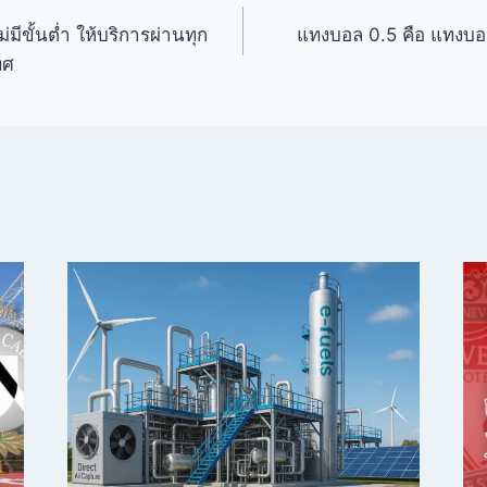
ีขั้นต่ำ ให้บริการผ่านทุก
แทงบอล 0.5 คือ แทงบอล
ทศ