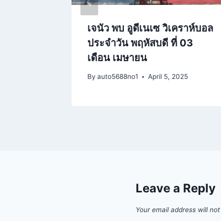
คราะห์
เจนัว พบ อูดีเนเซ วิเคราห์บอล
 ที่ 10
ประจำวัน พฤหัสบดี ที่ 03
เดือน เมษายน
2025
By
auto5688no1
April 5, 2025
Leave a Reply
Your email address will not