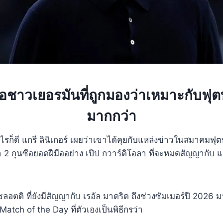
นซือชาวเยอรมันที่ถูกมองว่าเหมาะกับฟ
มากกว่า
งไรก็ดี แกรี ลินิเกอร์ เผยว่าเขาได้คุยกับแหล่งข่าวในสมาคมฟุ
 2 กุนซือ
ยอดฝีมืออย่าง เป๊ป กวาร์ดิโอลา ที่จะหมดสัญญากับ แม
ชลอตติ ที่ยังมีสัญญากับ เรอัล มาดริด ถึงช่วงซัมเมอร์ปี 2026 
 Match of the Day ที่ตัวเองเป็นพิธีกรว่า