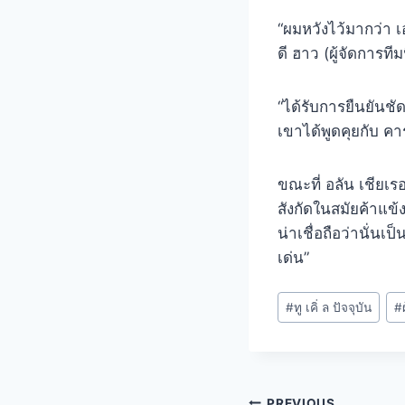
“ผมหวังไว้มากว่า เ
ดี ฮาว (ผู้จัดการที
“ได้รับการยืนยันชั
เขาได้พูดคุยกับ คา
ขณะที่ อลัน เชียเรอ
สังกัดในสมัยค้าแข
น่าเชื่อถือว่านั่น
เด่น”
#
ทู เคิ่ ล ปัจจุบัน
#
PREVIOUS