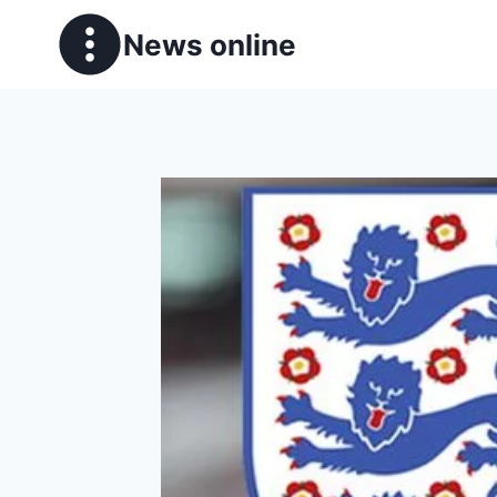
News online