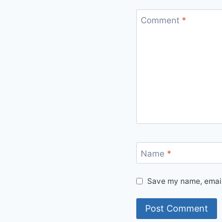
Comment
*
Name
*
Save my name, email,