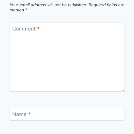
Your email address will not be published.
Required fields are
marked
*
Comment
*
Name
*