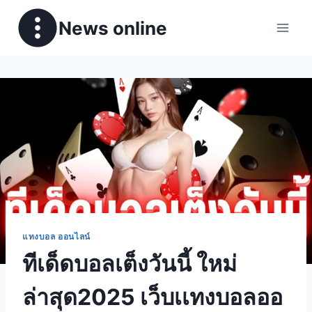
News online
แทงบอล ออนไลน์
ทีเด็ดบอลเต็งวันนี้ ใหม่
ล่าสุด2025 เว็บเเทงบอลออ