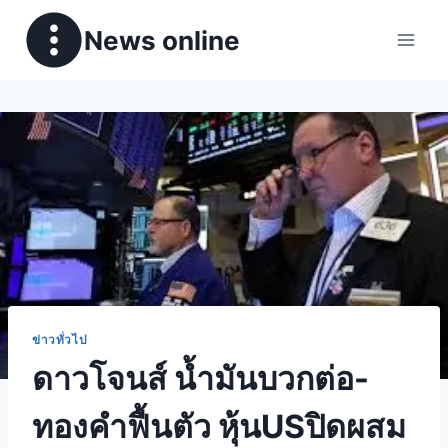
News online
ข่าวทั่วไป
ดาวโจนส์ น้ำมันบวกต่อ-
ทองคำฟื้นตัว หุ้นUSปิดผสม