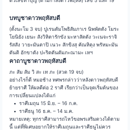
ตัวเลขทำบุญ (ตามกำลังดาวพฤหัส) เลข 5 และ 19
บทบูชาดาวพฤหัสบดี
(ตั้งนะโม 3 จบ) ปูเรนตัมโพธิสัมภาเร นิพพัตตัง โมระ
โยนิยัง เยนะ สังวิหิตารักขัง มะหาสัตตัง วะเนจะราจิ
รัสสัง วายะมันตาปิ เนวะ สักขิงสุ คัณหิตุง พรัหมะมัน
ตันติ อักขาตัง ปะริตตันตัมภะณามะ เหฯ
คาถาบูชาดาวพฤหัสบดี
ภะ สัม สัม วิ สะ เท ภะ (สวด 19 จบ)
อย่างไรก็ดี หมอช้าง ทศพรกล่าวว่าหลังดาวพฤหัสบดี
ย้ายราศี ให้ผลดีต่อ 2 ราศี เรียกว่าเป็นจุดเริ่มต้นของ
การเปลี่ยนแปลงได้แก่
ราศีเมถุน 15 มิ.ย. – 16 ก.ค.
ราศีธนู 16 ธ.ค. – 14 ม.ค.
หมายเหตุ: ทุกราศีสามารถไหว้ขอพรเสริมดวงได้ตาม
นี้ แต่ที่พิเศษอยากให้ราศีเมถุนและราศีธนูไม่ควร