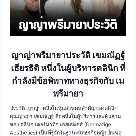
ญาญ่าพรีมายาประวัติ เขมณัฏฐ์
เธียรธิติ หนึ่งในผู้บริหารคลินิก ที่
กำลังมีข้อพิพาททางธุรกิจกับ เม
พรีมายา
ประวัติ ญาญ่า หนึ่งในหุ้นส่วนคนสำคัญของคลินิก
คุณญาญ่า เขมณัฏฐ์ คือหนึ่งในผู้บริหารและหุ้นส่วน
ของ คลินิก เดอร์มาทีจ เอสเธติคส์ (Dermatige
Aesthetics) เป็นที่รู้จักในฐานะนักธุรกิจหญิง อินฟลู