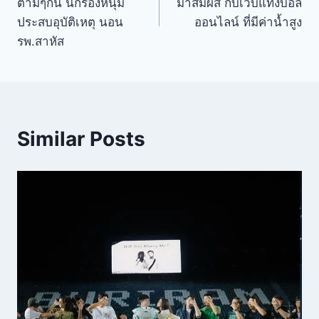
ตามๆกัน นักร้องหนุ่ม
มาสัมผัส กับเว็บแทงบอล
ประสบอุบัติเหตุ นอน
ออนไลน์ ที่มีค่าน้ำสูง
รพ.สาหัส
Similar Posts