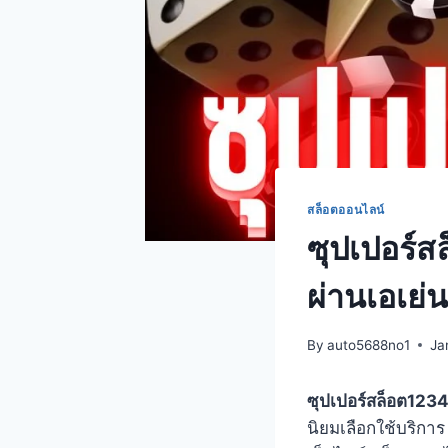
สล็อตออนไลน์
ซุปเปอร์สล
ผ่านเอเย่นต
By
auto5688no1
Ja
ซุปเปอร์สล็อต123
นิยมเลือกใช้บริกา