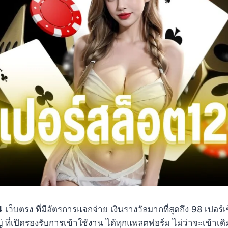
4
เว็บตรง ที่มีอัตรการแจกจ่าย เงินรางวัลมากที่สุดถึง 98 เปอร์เ
ที่เปิดรองรับการเข้าใช้งาน ได้ทุกแพลตฟอร์ม ไม่ว่าจะเข้าเดิ