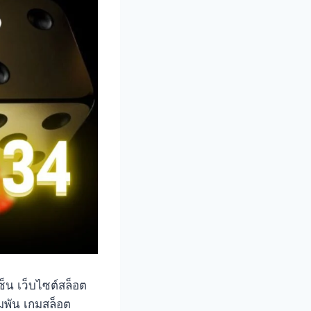
ซ็น เว็บไซต์สล็อต
มพัน เกมสล็อต