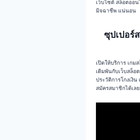
เว็บไซต์ สล็อตออ
มิจฉาชีพ แน่นอน
ซุปเปอร์
เปิดให้บริการ เกมสล
เดิมพันกับเว็บสล็อ
ประวัติการโกงเงิน
สมัครสมาชิกได้เลย