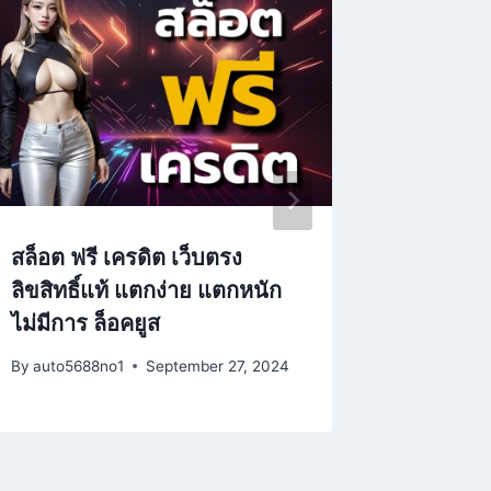
สล็อต ฟรี เครดิต เว็บตรง
ทดลองเล
ลิขสิทธิ์แท้ แตกง่าย แตกหนัก
เงินจริง
ไม่มีการ ล็อคยูส
อัปเดตใ
By
auto5688no1
September 27, 2024
By
auto568