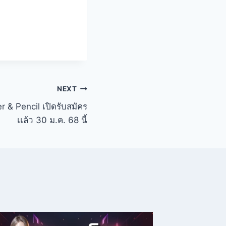
NEXT
 & Pencil เปิดรับสมัคร
เเล้ว 30 ม.ค. 68 นี้