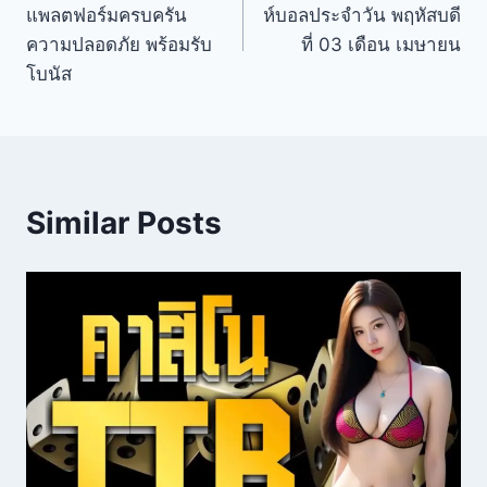
แพลตฟอร์มครบครัน
ห์บอลประจำวัน พฤหัสบดี
ความปลอดภัย พร้อมรับ
ที่ 03 เดือน เมษายน
โบนัส
Similar Posts