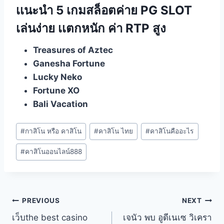
เเนะนำ 5 เกมสล็อตค่าย PG SLOT
เล่นง่าย เเตกหนัก ค่า RTP สูง
Treasures of Aztec
Ganesha Fortune
Lucky Neko
Fortune XO
Bali Vacation
#
กาสิโน หรือ คาสิโน
#
คาสิโน ไทย
#
คาสิโนคืออะไร
#
คาสิโนออนไลน์888
PREVIOUS
NEXT
เว็บthe best casino
เจนัว พบ อูดีเนเซ วิเครา