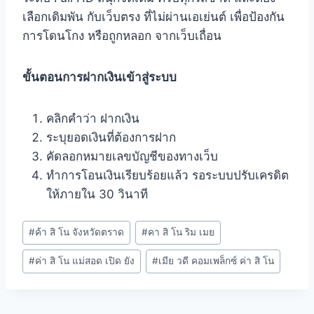
เลือกเดิมพัน กับเว็บตรง ที่ไม่ผ่านเอเย่นต์ เพื่อป้องกัน
การโดนโกง หรือถูกหลอก จากเว็บเถื่อน
ขั้นตอนการฝากเงินเข้าสู่ระบบ
คลิกคำว่า ฝากเงิน
ระบุยอดเงินที่ต้องการฝาก
คัดลอกหมายเลขบัญชีของทางเว็บ
ทำการโอนเงินเรียบร้อยแล้ว รอระบบปรับเครดิต
ให้ภายใน 30 วินาที
#
ค้า สิ โน จังหวัดตราด
#
คา สิ โน ริม เมย
#
ค่า สิ โน แม่สอด เปิด ยัง
#
เมีย วดี คอมเพล็กซ์ ค่า สิ โน