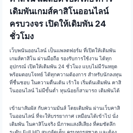
เดิมพันเกมส์คาสิโนออนไลน์
ครบวงจร เปิดให้เดิมพัน 24
ชั่วโมง
เว็บพนันออนไลน์ เป็นแพลตฟอร์ม ที่เปิดให้เดิมพัน
เกมส์คาสิโน ผ่านมือถือ รองรับการใช้งาน ได้ทุก
อุปกรณ์ เปิดให้เดิมพัน 24 ชั่วโมง แบบไม่มีวันหยุด
พร้อมตอบโจทย์ ได้ทุกความต้องการ สำหรับนักลงทุน
ที่ชื่นชอบ ในความตื่นเต้น เร้าใจ เริ่มต้นเดิมพัน คาสิ
โนออนไลน์ ไม่มีขั้นต่ำ ทุนน้อยก็สามารถ เดิมพันได้
เข้ามาสัมผัส กับความมันส์ โดยเดิมพัน ผ่านเว็บคาสิ
โนออนไลน์ ที่จะให้บรรยากาศ เหมือนได้เข้าไป นั่ง
เดิมพัน ในคาสิโนจริง มีภาพแสงสีเสียง ที่คมชัดลึก
ระดับ Full HD สนุกจัดเต็ม ครบทุกรสชาต และต้อง