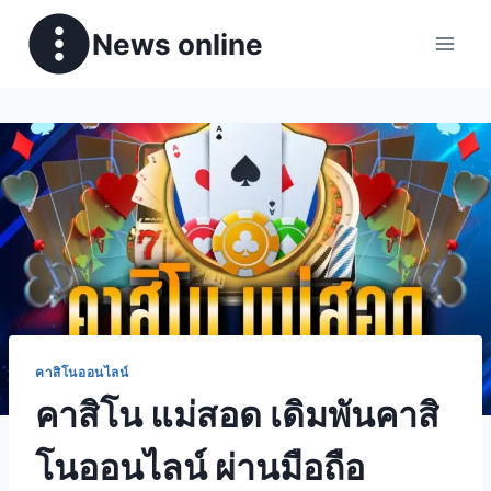
News online
คาสิโนออนไลน์
คาสิโน แม่สอด เดิมพันคาสิ
โนออนไลน์ ผ่านมือถือ