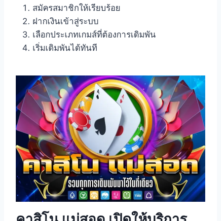
สมัครสมาชิกให้เรียบร้อย
ฝากเงินเข้าสู่ระบบ
เลือกประเภทเกมส์ที่ต้องการเดิมพัน
เริ่มเดิมพันได้ทันที
คาสิโน แม่สอด เปิดให้บริการ