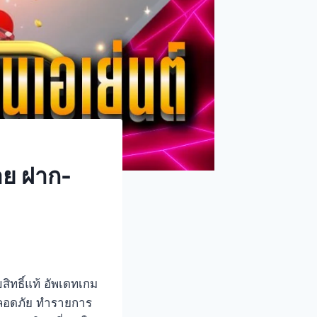
่าย ฝาก-
ิทธิ์แท้ อัพเดทเกม
ลอดภัย ทำรายการ