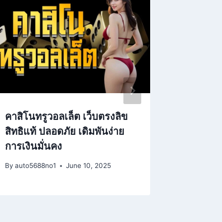
คาสิโนทรูวอลเล็ต เว็บตรงลิข
ssgame6
สิทธิแท้ ปลอดภัย เดิมพันง่าย
โน ฝากถ
การเงินมั่นคง
ทุกค่ายที่
By
auto5688no1
June 10, 2025
By
auto568