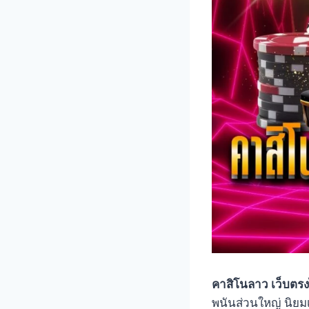
คาสิโนลาว เว็บตรง
พนันส่วนใหญ่ นิยมเ