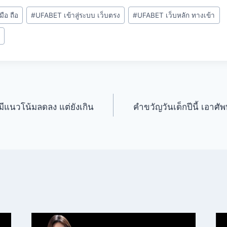
ือ ถือ
#
UFABET เข้าสู่ระบบ เว็บตรง
#
UFABET เว็บหลัก ทางเข้า
ง
 มีแนวโน้มลดลง แต่ยังเกิน
คำขวัญวันเด็กปีนี้ เอาศัพ