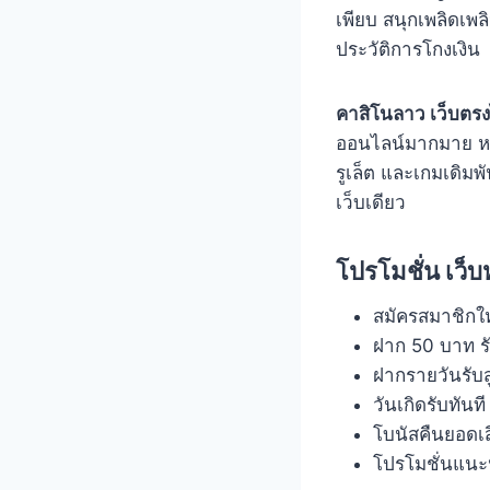
เพียบ สนุกเพลิดเพล
ประวัติการโกงเงิน
คาสิโนลาว เว็บตรง
ออนไลน์มากมาย หล
รูเล็ต และเกมเดิมพ
เว็บเดียว
โปรโมชั่น เว
สมัครสมาชิกใ
ฝาก 50 บาท ร
ฝากรายวันรับส
วันเกิดรับทัน
โบนัสคืนยอดเส
โปรโมชั่นแนะน