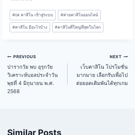
#
ok คาสิโน เข้าสู่ระบบ
#
ค่ายคาสิโนออนไลน์
#
คาสิโน มีอะไรบ้าง
#
คาสิโนที่ใหญ่ที่สุดในโลก
PREVIOUS
NEXT
ปารากวัย พบ อุรุกวัย
เว็บคาสิโน โปรโมชั่น
วิเคราะห์บอลประจำวัน
มากมาย เลือกรับเพื่อไป
พุธที่ 4 มิถุนายน พ.ศ.
ต่อยอดเดิมพันได้ทุกเกม
2568
Similar Posts