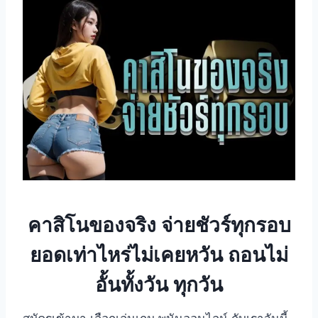
คาสิโนของจริง จ่ายชัวร์ทุกรอบ
ยอดเท่าไหร่ไม่เคยหวัน ถอนไม่
อั้นทั้งวัน
ทุกวัน