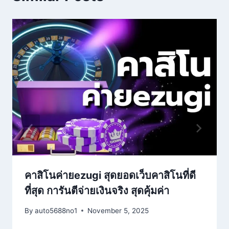
คาสิโนค่ายezugi สุดยอดเว็บคาสิโนที่ดี
ที่สุด การันตีจ่ายเงินจริง สุดคุ้มค่า
By
auto5688no1
November 5, 2025