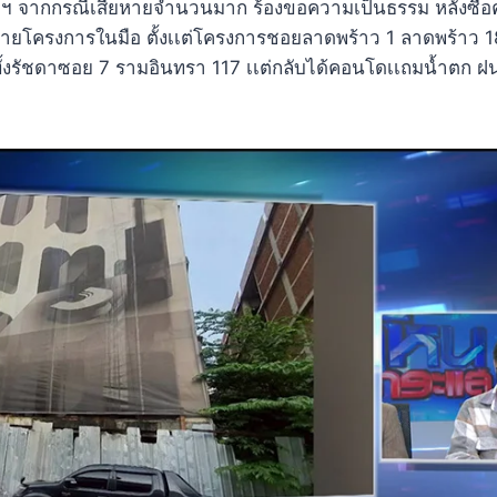
พฯ จากกรณีเสียหายจำนวนมาก ร้องขอความเป็นธรรม หลังซื้อค
งมีหลายโครงการในมือ ตั้งเเต่โครงการชอยลาดพร้าว 1 ลาดพร้าว 
้งรัชดาซอย 7 รามอินทรา 117 เเต่กลับได้คอนโดเเถมน้ำตก ฝนต