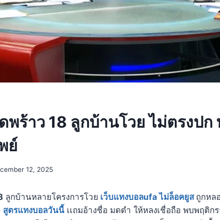
พร้าว 18 ลูกบ้านโวย ไม่ตรงปก 
พย์
cember 12, 2025
8
ลูกบ้านหลายโครงการโวย
เว็บแทงบอลufa ไม่ล็อคยูส
ถูกหลอก
ง
สูตรแทงบอลวันนี้
เเถมอ้างชื่อ มดดำ ให้หลงเชื่อถือ พบพฤติ