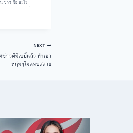
น ข่าว ชื่อ อะไร
NEXT
่าวดีมีเบบี๋แล้ว ทำเอา
หนุ่มๆใจเเทบสลาย