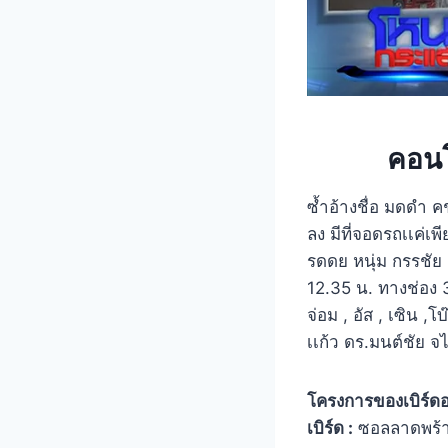
คอนโ
ซ้ำอ้างชื่อ มดดำ
ลง มีที่จอดรถเเค่เพ
รดดย หนุ่ม กรรชัย
12.35 น. ทางช่อง 3
จ่อม , อัส , เซิน ,โ
เเก้ว ดร.มนต์ชัย จ
โครงการของเบิร์ดอ
เบิร์ด :
ซอลลาดพร้า