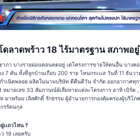
ดลาดพร้าว 18 ไร้มาตรฐาน สภาพอยู่ไ
 คชาภา บางรายผ่อนคอนดดอยู่ เต่โครงการขายให้คนอื่น บาง
ียง 7 คัน ทั้งที่ลูกบ้านเกือบ 200 ราย โหนกระเเส วันที่ 11 ธั
 กำเนิดพลอย ผลิตในนามบริษัท ดีคืนดีวัน จำกัด ออกอากาศทุกวั
 หมายเลข 33 สัมภาษณ์ผ้เสียหายเเต่ละโครงการ อาทิ เบิร์ด , นิ
บ๊ท
มาพร้อม เลิสศักดิ์ รักธรรม ผู้อำนวยการกองคุ้มครองผู้บริโ
ไกรรัตนกุล
ยู่เเถวไหน ?
ว 18 เลยครับ