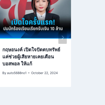
กฤษอนงค์ เปิดใจปัดตบทรัพย์
ยื่นภาษ
แค่ช่วยผู้เสียหายเคยเตือน
ระบบ D
บอสพอล ให้แก้
เช็คเลย
By
auto5688no1
October 22, 2024
By
auto568