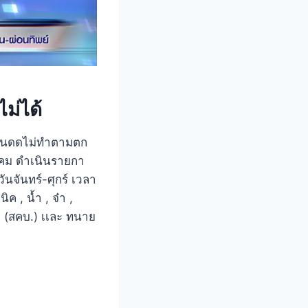
ม่ได้
คอนดดไม่ทำตามตก
นวาคม ดำเนินรายกา
นจันทร์-ศุกร์ เวลา
ค , น้ำ , จ๋า ,
ภค (สคบ.) เเละ ทนาย